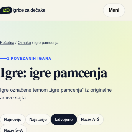
IZD
Igrice za dečake
Meni
Početna
/
Oznake
/
igre pamcenja
1 POVEZANIH IGARA
Igre: igre pamcenja
Igre označene temom „igre pamcenja” iz originalne
arhive sajta.
Najnovije
Najstarije
Izdvojeno
Naziv A–Š
Naziv Š–A