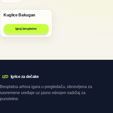
Kuglice Bakugan
Bakugan igrice
Igraj besplatno
IZD
Igrice za dečake
Besplatna arhiva igara u pregledaču, obnovljena za
savremene uređaje uz jasno odvojen sadržaj za
punoletne.