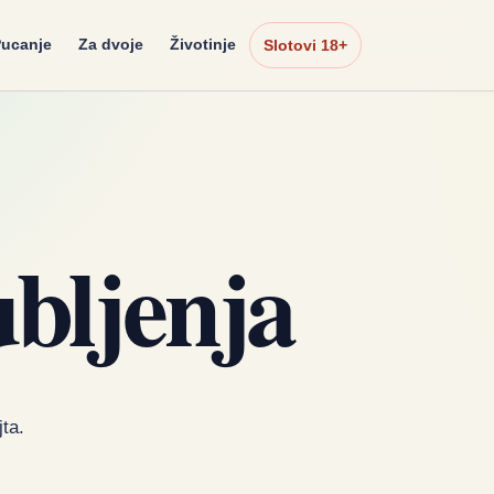
ucanje
Za dvoje
Životinje
Slotovi 18+
ubljenja
jta.