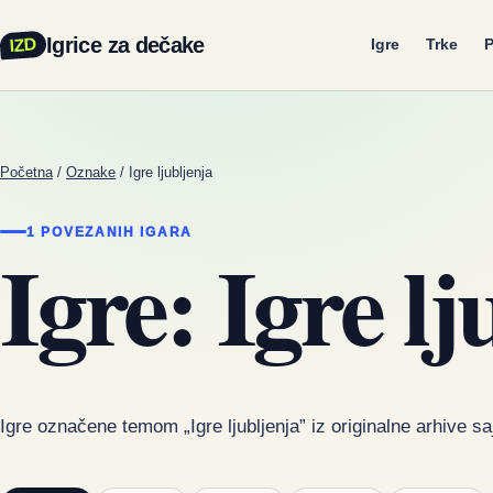
Igrice za dečake
IZD
Igre
Trke
P
Početna
/
Oznake
/
Igre ljubljenja
1 POVEZANIH IGARA
Igre: Igre lj
Igre označene temom „Igre ljubljenja” iz originalne arhive sa