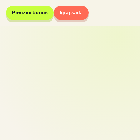
Preuzmi bonus
Igraj sada