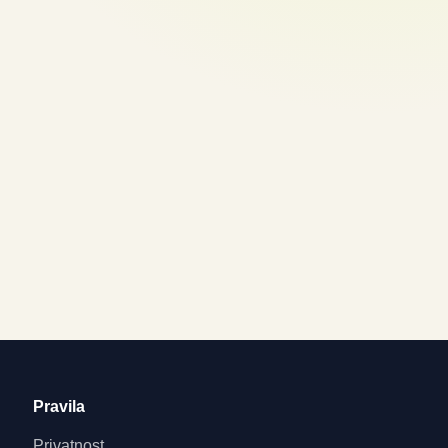
Pravila
Privatnost