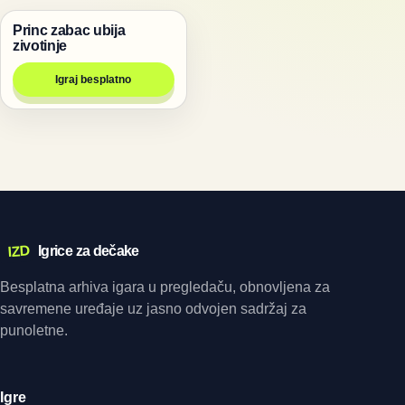
Princ zabac ubija
Igre
zivotinje
Igraj besplatno
IZD
Igrice za dečake
Besplatna arhiva igara u pregledaču, obnovljena za
savremene uređaje uz jasno odvojen sadržaj za
punoletne.
Igre