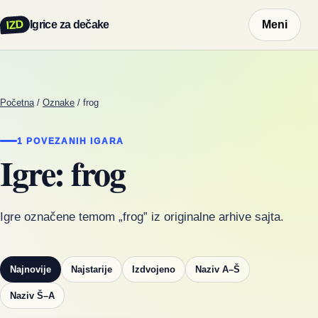
IZD
Igrice za dečake
Meni
Početna
/
Oznake
/
frog
1 POVEZANIH IGARA
Igre: frog
Igre označene temom „frog” iz originalne arhive sajta.
Najnovije
Najstarije
Izdvojeno
Naziv A–Š
Naziv Š–A