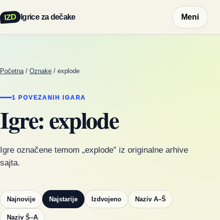
IZD
Igrice za dečake
Meni
Početna
/
Oznake
/
explode
1 POVEZANIH IGARA
Igre: explode
Igre označene temom „explode” iz originalne arhive
sajta.
Najnovije
Najstarije
Izdvojeno
Naziv A–Š
Naziv Š–A