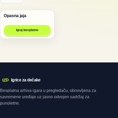
Opasna jaja
Igre za dvoje
Igraj besplatno
IZD
Igrice za dečake
Besplatna arhiva igara u pregledaču, obnovljena za
savremene uređaje uz jasno odvojen sadržaj za
punoletne.