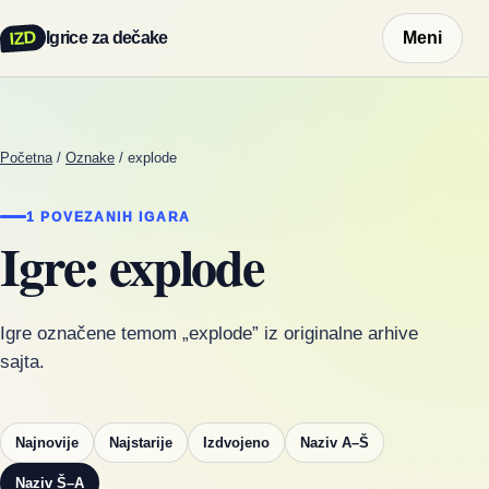
IZD
Igrice za dečake
Meni
Početna
/
Oznake
/
explode
1 POVEZANIH IGARA
Igre: explode
Igre označene temom „explode” iz originalne arhive
sajta.
Najnovije
Najstarije
Izdvojeno
Naziv A–Š
Naziv Š–A