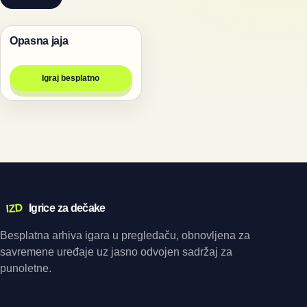
Opasna jaja
Igre za dvoje
Igraj besplatno
IZD
Igrice za dečake
Besplatna arhiva igara u pregledaču, obnovljena za
savremene uređaje uz jasno odvojen sadržaj za
punoletne.