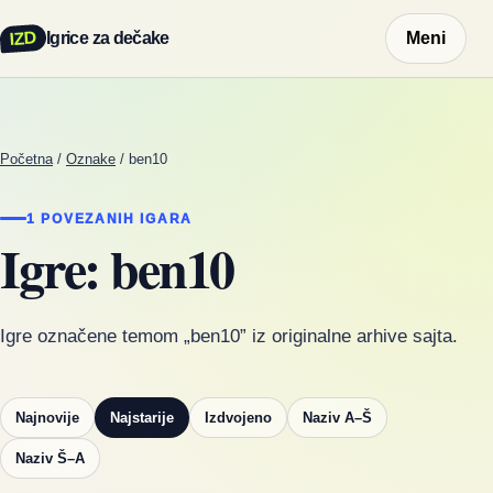
IZD
Igrice za dečake
Meni
Početna
/
Oznake
/
ben10
1 POVEZANIH IGARA
Igre: ben10
Igre označene temom „ben10” iz originalne arhive sajta.
Najnovije
Najstarije
Izdvojeno
Naziv A–Š
Naziv Š–A