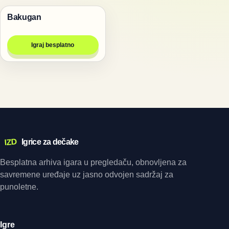
Bakugan
Bakugan igrice
Igraj besplatno
IZD
Igrice za dečake
Besplatna arhiva igara u pregledaču, obnovljena za
savremene uređaje uz jasno odvojen sadržaj za
punoletne.
Igre