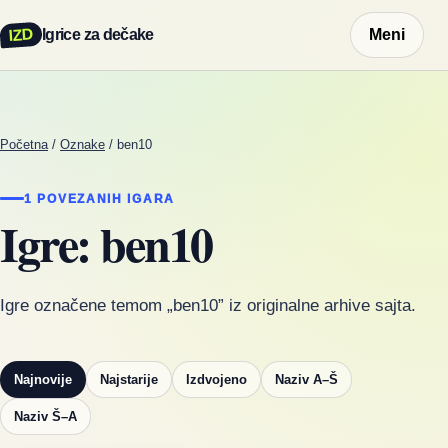
IZD
Igrice za dečake
Meni
Početna
/
Oznake
/
ben10
1 POVEZANIH IGARA
Igre: ben10
Igre označene temom „ben10” iz originalne arhive sajta.
Najnovije
Najstarije
Izdvojeno
Naziv A–Š
Naziv Š–A