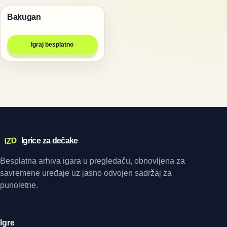
Bakugan
Bakugan igrice
Igraj besplatno
IZD
Igrice za dečake
Besplatna arhiva igara u pregledaču, obnovljena za
savremene uređaje uz jasno odvojen sadržaj za
punoletne.
Igre