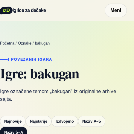
IZD
Igrice za dečake
Meni
Početna
/
Oznake
/
bakugan
4 POVEZANIH IGARA
Igre: bakugan
Igre označene temom „bakugan” iz originalne arhive
sajta.
Najnovije
Najstarije
Izdvojeno
Naziv A–Š
Naziv Š–A