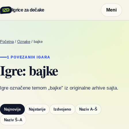
IZD
Igrice za dečake
Meni
Početna
/
Oznake
/
bajke
1 POVEZANIH IGARA
Igre: bajke
Igre označene temom „bajke” iz originalne arhive sajta.
Najnovije
Najstarije
Izdvojeno
Naziv A–Š
Naziv Š–A