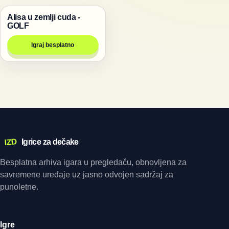
Alisa u zemlji cuda -
Igre
GOLF
Igraj besplatno
IZD
Igrice za dečake
Besplatna arhiva igara u pregledaču, obnovljena za
savremene uređaje uz jasno odvojen sadržaj za
punoletne.
Igre