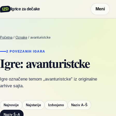
IZD
Igrice za dečake
Meni
Početna
/
Oznake
/
avanturistcke
2 POVEZANIH IGARA
Igre: avanturistcke
Igre označene temom „avanturistcke” iz originalne
arhive sajta.
Najnovije
Najstarije
Izdvojeno
Naziv A–Š
Naziv Š–A