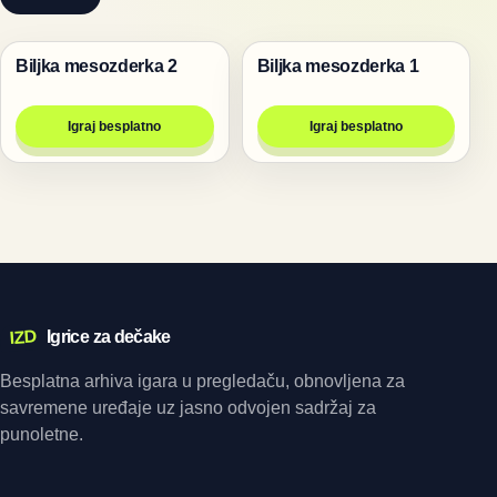
Biljka mesozderka 2
Biljka mesozderka 1
Igre
Igre
Igraj besplatno
Igraj besplatno
IZD
Igrice za dečake
Besplatna arhiva igara u pregledaču, obnovljena za
savremene uređaje uz jasno odvojen sadržaj za
punoletne.