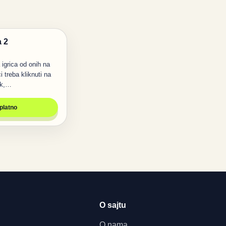
 2
 igrica od onih na
ci treba kliknuti na
lik,…
splatno
O sajtu
O nama