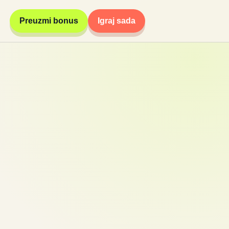
Preuzmi bonus
Igraj sada