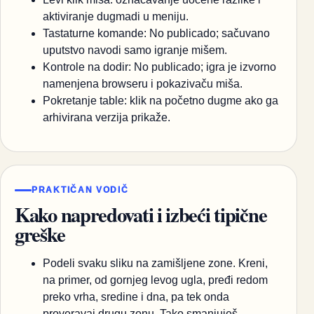
aktiviranje dugmadi u meniju.
Tastaturne komande: No publicado; sačuvano
uputstvo navodi samo igranje mišem.
Kontrole na dodir: No publicado; igra je izvorno
namenjena browseru i pokazivaču miša.
Pokretanje table: klik na početno dugme ako ga
arhivirana verzija prikaže.
PRAKTIČAN VODIČ
Kako napredovati i izbeći tipične
greške
Podeli svaku sliku na zamišljene zone. Kreni,
na primer, od gornjeg levog ugla, pređi redom
preko vrha, sredine i dna, pa tek onda
proveravaj drugu zonu. Tako smanjuješ