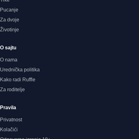
Pucanje
Za dvoje
Životinje
O sajtu
O nama
Urednička politika
Kako radi Ruffle
Za roditelje
Pravila
Privatnost
Kolačići