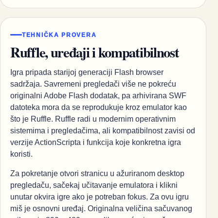
TEHNIČKA PROVERA
Ruffle, uređaji i kompatibilnost
Igra pripada starijoj generaciji Flash browser
sadržaja. Savremeni pregledači više ne pokreću
originalni Adobe Flash dodatak, pa arhivirana SWF
datoteka mora da se reprodukuje kroz emulator kao
što je Ruffle. Ruffle radi u modernim operativnim
sistemima i pregledačima, ali kompatibilnost zavisi od
verzije ActionScripta i funkcija koje konkretna igra
koristi.
Za pokretanje otvori stranicu u ažuriranom desktop
pregledaču, sačekaj učitavanje emulatora i klikni
unutar okvira igre ako je potreban fokus. Za ovu igru
miš je osnovni uređaj. Originalna veličina sačuvanog