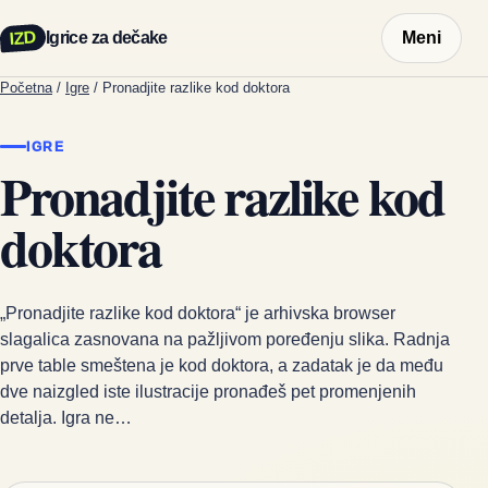
IZD
Igrice za dečake
Meni
Početna
/
Igre
/
Pronadjite razlike kod doktora
IGRE
Pronadjite razlike kod
doktora
„Pronadjite razlike kod doktora“ je arhivska browser
slagalica zasnovana na pažljivom poređenju slika. Radnja
prve table smeštena je kod doktora, a zadatak je da među
dve naizgled iste ilustracije pronađeš pet promenjenih
detalja. Igra ne…