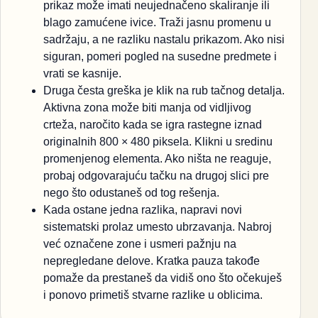
prikaz može imati neujednačeno skaliranje ili
blago zamućene ivice. Traži jasnu promenu u
sadržaju, a ne razliku nastalu prikazom. Ako nisi
siguran, pomeri pogled na susedne predmete i
vrati se kasnije.
Druga česta greška je klik na rub tačnog detalja.
Aktivna zona može biti manja od vidljivog
crteža, naročito kada se igra rastegne iznad
originalnih 800 × 480 piksela. Klikni u sredinu
promenjenog elementa. Ako ništa ne reaguje,
probaj odgovarajuću tačku na drugoj slici pre
nego što odustaneš od tog rešenja.
Kada ostane jedna razlika, napravi novi
sistematski prolaz umesto ubrzavanja. Nabroj
već označene zone i usmeri pažnju na
nepregledane delove. Kratka pauza takođe
pomaže da prestaneš da vidiš ono što očekuješ
i ponovo primetiš stvarne razlike u oblicima.