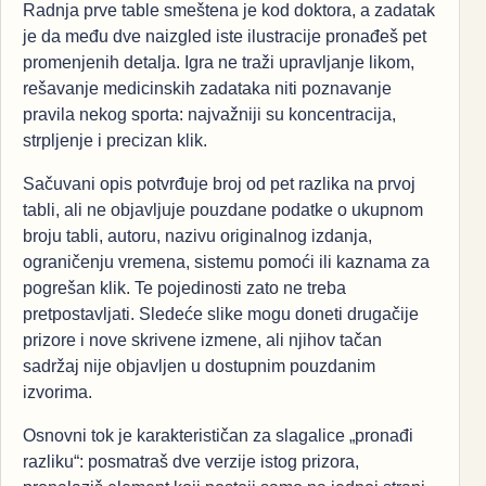
Radnja prve table smeštena je kod doktora, a zadatak
je da među dve naizgled iste ilustracije pronađeš pet
promenjenih detalja. Igra ne traži upravljanje likom,
rešavanje medicinskih zadataka niti poznavanje
pravila nekog sporta: najvažniji su koncentracija,
strpljenje i precizan klik.
Sačuvani opis potvrđuje broj od pet razlika na prvoj
tabli, ali ne objavljuje pouzdane podatke o ukupnom
broju tabli, autoru, nazivu originalnog izdanja,
ograničenju vremena, sistemu pomoći ili kaznama za
pogrešan klik. Te pojedinosti zato ne treba
pretpostavljati. Sledeće slike mogu doneti drugačije
prizore i nove skrivene izmene, ali njihov tačan
sadržaj nije objavljen u dostupnim pouzdanim
izvorima.
Osnovni tok je karakterističan za slagalice „pronađi
razliku“: posmatraš dve verzije istog prizora,