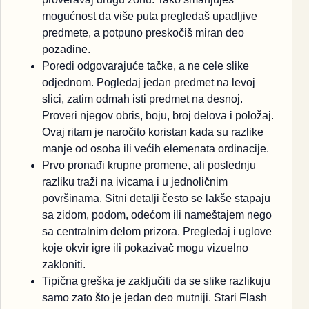
mogućnost da više puta pregledaš upadljive
predmete, a potpuno preskočiš miran deo
pozadine.
Poredi odgovarajuće tačke, a ne cele slike
odjednom. Pogledaj jedan predmet na levoj
slici, zatim odmah isti predmet na desnoj.
Proveri njegov obris, boju, broj delova i položaj.
Ovaj ritam je naročito koristan kada su razlike
manje od osoba ili većih elemenata ordinacije.
Prvo pronađi krupne promene, ali poslednju
razliku traži na ivicama i u jednoličnim
površinama. Sitni detalji često se lakše stapaju
sa zidom, podom, odećom ili nameštajem nego
sa centralnim delom prizora. Pregledaj i uglove
koje okvir igre ili pokazivač mogu vizuelno
zakloniti.
Tipična greška je zaključiti da se slike razlikuju
samo zato što je jedan deo mutniji. Stari Flash