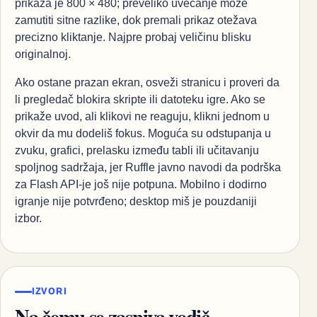
prikaza je 800 × 480; preveliko uvećanje može
zamutiti sitne razlike, dok premali prikaz otežava
precizno kliktanje. Najpre probaj veličinu blisku
originalnoj.
Ako ostane prazan ekran, osveži stranicu i proveri da
li pregledač blokira skripte ili datoteku igre. Ako se
prikaže uvod, ali klikovi ne reaguju, klikni jednom u
okvir da mu dodeliš fokus. Moguća su odstupanja u
zvuku, grafici, prelasku između tabli ili učitavanju
spoljnog sadržaja, jer Ruffle javno navodi da podrška
za Flash API-je još nije potpuna. Mobilno i dodirno
igranje nije potvrđeno; desktop miš je pouzdaniji
izbor.
IZVORI
Na čemu se zasniva vodič