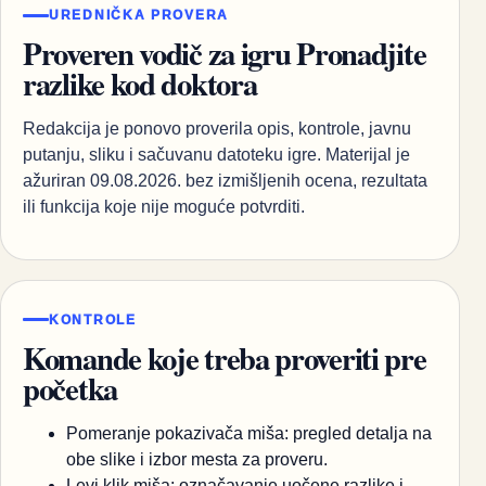
UREDNIČKA PROVERA
Proveren vodič za igru Pronadjite
razlike kod doktora
Redakcija je ponovo proverila opis, kontrole, javnu
putanju, sliku i sačuvanu datoteku igre. Materijal je
ažuriran 09.08.2026. bez izmišljenih ocena, rezultata
ili funkcija koje nije moguće potvrditi.
KONTROLE
Komande koje treba proveriti pre
početka
Pomeranje pokazivača miša: pregled detalja na
obe slike i izbor mesta za proveru.
Levi klik miša: označavanje uočene razlike i