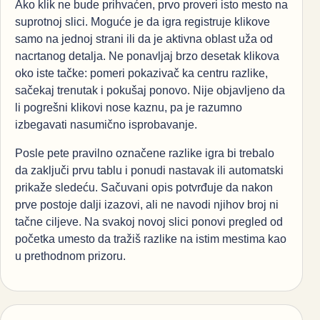
Ako klik ne bude prihvaćen, prvo proveri isto mesto na
suprotnoj slici. Moguće je da igra registruje klikove
samo na jednoj strani ili da je aktivna oblast uža od
nacrtanog detalja. Ne ponavljaj brzo desetak klikova
oko iste tačke: pomeri pokazivač ka centru razlike,
sačekaj trenutak i pokušaj ponovo. Nije objavljeno da
li pogrešni klikovi nose kaznu, pa je razumno
izbegavati nasumično isprobavanje.
Posle pete pravilno označene razlike igra bi trebalo
da zaključi prvu tablu i ponudi nastavak ili automatski
prikaže sledeću. Sačuvani opis potvrđuje da nakon
prve postoje dalji izazovi, ali ne navodi njihov broj ni
tačne ciljeve. Na svakoj novoj slici ponovi pregled od
početka umesto da tražiš razlike na istim mestima kao
u prethodnom prizoru.