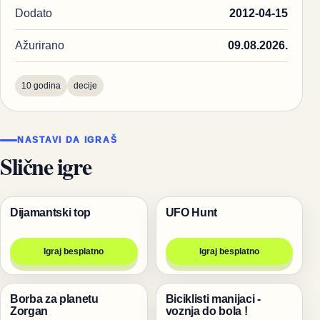
Dodato
2012-04-15
Ažurirano
09.08.2026.
10 godina
decije
NASTAVI DA IGRAŠ
Slične igre
Dijamantski top
UFO Hunt
Igre
Pucanje
Igraj besplatno
Igraj besplatno
Borba za planetu
Biciklisti manijaci -
Pucanje
Trke
Zorgan
voznja do bola !