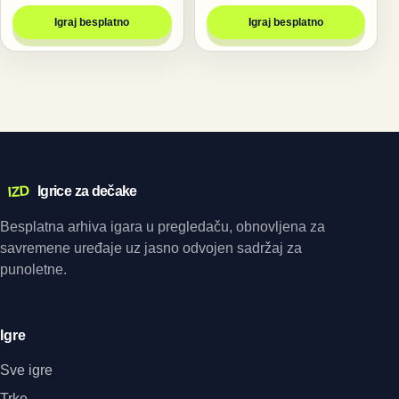
Igraj besplatno
Igraj besplatno
IZD
Igrice za dečake
Besplatna arhiva igara u pregledaču, obnovljena za
savremene uređaje uz jasno odvojen sadržaj za
punoletne.
Igre
Sve igre
Trke