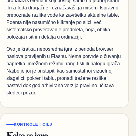
pronalaziš element koji postoji samo na jednoj strani
ili izgleda drugačije i označavaš ga mišem. Ispravno
prepoznate razlike vode ka završetku aktuelne table.
Poenta nije nasumično kliktanje po slici, već
sistematsko proveravanje predmeta, boja, oblika,
položaja i sitnih detalja u ordinaciji.
Ovo je kratka, neposredna igra iz perioda browser
naslova pravljenih u Flashu. Nema potvrde o čuvanju
napretka, mrežnom režimu, rang-listi ili nalogu igrača.
Najbolje joj je pristupiti kao samostalnoj vizuelnoj
slagalici: pokreni tablu, pronađi tražene razlike i
nastavi dok god arhivirana verzija pravilno učitava
sledeći prizor.
KONTROLE I CILJ
Kako se igra