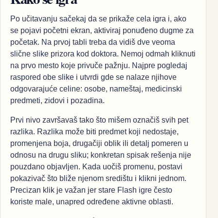
Po učitavanju sačekaj da se prikaže cela igra i, ako
se pojavi početni ekran, aktiviraj ponuđeno dugme za
početak. Na prvoj tabli treba da vidiš dve veoma
slične slike prizora kod doktora. Nemoj odmah kliknuti
na prvo mesto koje privuče pažnju. Najpre pogledaj
raspored obe slike i utvrdi gde se nalaze njihove
odgovarajuće celine: osobe, nameštaj, medicinski
predmeti, zidovi i pozadina.
Prvi nivo završavaš tako što mišem označiš svih pet
razlika. Razlika može biti predmet koji nedostaje,
promenjena boja, drugačiji oblik ili detalj pomeren u
odnosu na drugu sliku; konkretan spisak rešenja nije
pouzdano objavljen. Kada uočiš promenu, postavi
pokazivač što bliže njenom središtu i klikni jednom.
Precizan klik je važan jer stare Flash igre često
koriste male, unapred određene aktivne oblasti.