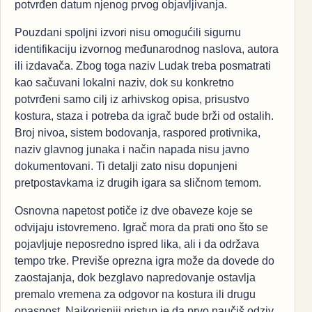
potvrđen datum njenog prvog objavljivanja.
Pouzdani spoljni izvori nisu omogućili sigurnu
identifikaciju izvornog međunarodnog naslova, autora
ili izdavača. Zbog toga naziv Ludak treba posmatrati
kao sačuvani lokalni naziv, dok su konkretno
potvrđeni samo cilj iz arhivskog opisa, prisustvo
kostura, staza i potreba da igrač bude brži od ostalih.
Broj nivoa, sistem bodovanja, raspored protivnika,
naziv glavnog junaka i način napada nisu javno
dokumentovani. Ti detalji zato nisu dopunjeni
pretpostavkama iz drugih igara sa sličnom temom.
Osnovna napetost potiče iz dve obaveze koje se
odvijaju istovremeno. Igrač mora da prati ono što se
pojavljuje neposredno ispred lika, ali i da održava
tempo trke. Previše oprezna igra može da dovede do
zaostajanja, dok bezglavo napredovanje ostavlja
premalo vremena za odgovor na kostura ili drugu
opasnost. Najkorisniji pristup je da prvo naučiš odziv