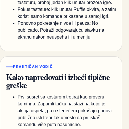
tastaturu, probaj jedan klik unutar prozora igre.
Fokus tastature: klik unutar Ruffle okvira, a zatim
koristi samo komande prikazane u samoj igri.
Ponovno pokretanje nivoa ili pauza: No
publicado. Potraži odgovarajuću stavku na
ekranu nakon neuspeha ili u meniju.
PRAKTIČAN VODIČ
Kako napredovati i izbeći tipične
greške
Prvi susret sa kosturom tretiraj kao proveru
tajminga. Zapamti tačku na stazi na kojoj je
akcija uspela, pa u sledećem pokušaju ponovi
približno isti trenutak umesto da pritiskaš
komandu više puta nasumično.