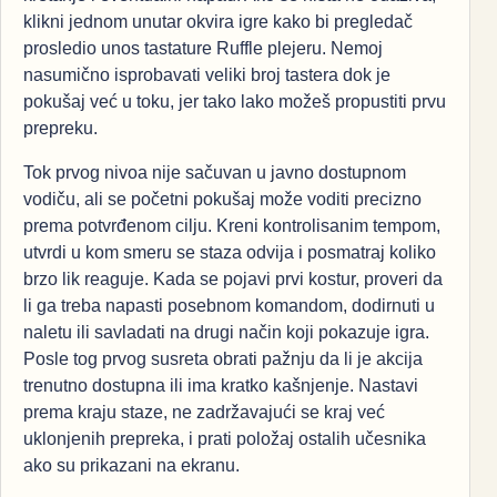
klikni jednom unutar okvira igre kako bi pregledač
prosledio unos tastature Ruffle plejeru. Nemoj
nasumično isprobavati veliki broj tastera dok je
pokušaj već u toku, jer tako lako možeš propustiti prvu
prepreku.
Tok prvog nivoa nije sačuvan u javno dostupnom
vodiču, ali se početni pokušaj može voditi precizno
prema potvrđenom cilju. Kreni kontrolisanim tempom,
utvrdi u kom smeru se staza odvija i posmatraj koliko
brzo lik reaguje. Kada se pojavi prvi kostur, proveri da
li ga treba napasti posebnom komandom, dodirnuti u
naletu ili savladati na drugi način koji pokazuje igra.
Posle tog prvog susreta obrati pažnju da li je akcija
trenutno dostupna ili ima kratko kašnjenje. Nastavi
prema kraju staze, ne zadržavajući se kraj već
uklonjenih prepreka, i prati položaj ostalih učesnika
ako su prikazani na ekranu.