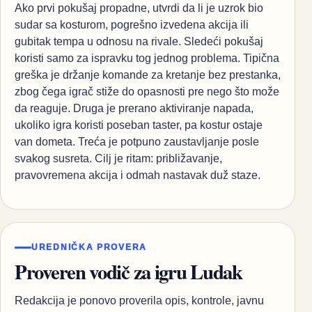
Ako prvi pokušaj propadne, utvrdi da li je uzrok bio
sudar sa kosturom, pogrešno izvedena akcija ili
gubitak tempa u odnosu na rivale. Sledeći pokušaj
koristi samo za ispravku tog jednog problema. Tipična
greška je držanje komande za kretanje bez prestanka,
zbog čega igrač stiže do opasnosti pre nego što može
da reaguje. Druga je prerano aktiviranje napada,
ukoliko igra koristi poseban taster, pa kostur ostaje
van dometa. Treća je potpuno zaustavljanje posle
svakog susreta. Cilj je ritam: približavanje,
pravovremena akcija i odmah nastavak duž staze.
UREDNIČKA PROVERA
Proveren vodič za igru Ludak
Redakcija je ponovo proverila opis, kontrole, javnu