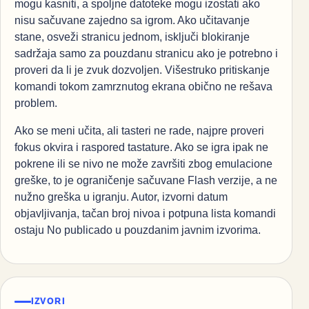
mogu kasniti, a spoljne datoteke mogu izostati ako
nisu sačuvane zajedno sa igrom. Ako učitavanje
stane, osveži stranicu jednom, isključi blokiranje
sadržaja samo za pouzdanu stranicu ako je potrebno i
proveri da li je zvuk dozvoljen. Višestruko pritiskanje
komandi tokom zamrznutog ekrana obično ne rešava
problem.
Ako se meni učita, ali tasteri ne rade, najpre proveri
fokus okvira i raspored tastature. Ako se igra ipak ne
pokrene ili se nivo ne može završiti zbog emulacione
greške, to je ograničenje sačuvane Flash verzije, a ne
nužno greška u igranju. Autor, izvorni datum
objavljivanja, tačan broj nivoa i potpuna lista komandi
ostaju No publicado u pouzdanim javnim izvorima.
IZVORI