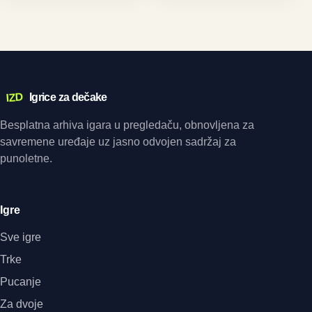
IZD
Igrice za dečake
Besplatna arhiva igara u pregledaču, obnovljena za
savremene uređaje uz jasno odvojen sadržaj za
punoletne.
Igre
Sve igre
Trke
Pucanje
Za dvoje