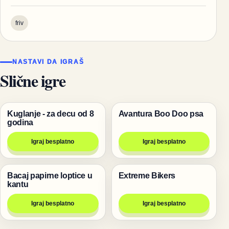
friv
NASTAVI DA IGRAŠ
Slične igre
Kuglanje - za decu od 8
Avantura Boo Doo psa
Bakugan igrice
Igre
godina
Igraj besplatno
Igraj besplatno
Bacaj papirne loptice u
Extreme Bikers
Pucanje
Trke
kantu
Igraj besplatno
Igraj besplatno