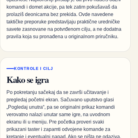
komandi i domet akcije, pa tek zatim pokušavaš da
prolaziš deonicama bez prekida. Ovde navedene
taktičke preporuke predstavljaju praktične uredničke
savete zasnovane na potvrđenom cilju, a ne dodatna
pravila koja su pronađena u originalnom priručniku.
KONTROLE I CILJ
Kako se igra
Po pokretanju sačekaj da se završi učitavanje i
pregledaj početni ekran. Sačuvano uputstvo glasi
„Pogledaj unutra“, pa se originalni prikaz komandi
verovatno nalazi unutar same igre, na uvodnom
ekranu ili u meniju. Pre početka proveri svaki
prikazani taster i zapamti odvojene komande za
kretanje i eventualni napad. Ako se ništa ne odaziva,