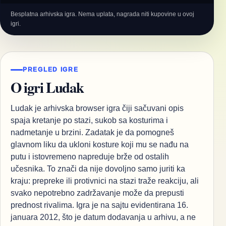
Besplatna arhivska igra. Nema uplata, nagrada niti kupovine u ovoj
igri.
PREGLED IGRE
O igri Ludak
Ludak je arhivska browser igra čiji sačuvani opis
spaja kretanje po stazi, sukob sa kosturima i
nadmetanje u brzini. Zadatak je da pomogneš
glavnom liku da ukloni kosture koji mu se nađu na
putu i istovremeno napreduje brže od ostalih
učesnika. To znači da nije dovoljno samo juriti ka
kraju: prepreke ili protivnici na stazi traže reakciju, ali
svako nepotrebno zadržavanje može da prepusti
prednost rivalima. Igra je na sajtu evidentirana 16.
januara 2012, što je datum dodavanja u arhivu, a ne