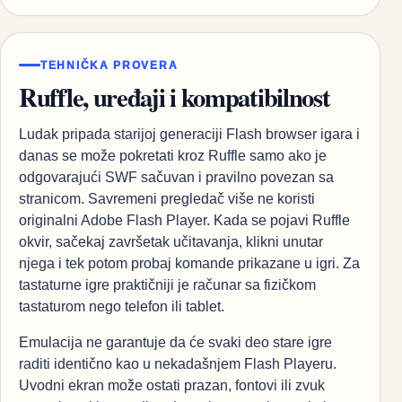
TEHNIČKA PROVERA
Ruffle, uređaji i kompatibilnost
Ludak pripada starijoj generaciji Flash browser igara i
danas se može pokretati kroz Ruffle samo ako je
odgovarajući SWF sačuvan i pravilno povezan sa
stranicom. Savremeni pregledač više ne koristi
originalni Adobe Flash Player. Kada se pojavi Ruffle
okvir, sačekaj završetak učitavanja, klikni unutar
njega i tek potom probaj komande prikazane u igri. Za
tastaturne igre praktičniji je računar sa fizičkom
tastaturom nego telefon ili tablet.
Emulacija ne garantuje da će svaki deo stare igre
raditi identično kao u nekadašnjem Flash Playeru.
Uvodni ekran može ostati prazan, fontovi ili zvuk