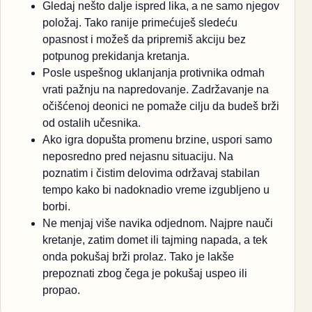
Gledaj nešto dalje ispred lika, a ne samo njegov
položaj. Tako ranije primećuješ sledeću
opasnost i možeš da pripremiš akciju bez
potpunog prekidanja kretanja.
Posle uspešnog uklanjanja protivnika odmah
vrati pažnju na napredovanje. Zadržavanje na
očišćenoj deonici ne pomaže cilju da budeš brži
od ostalih učesnika.
Ako igra dopušta promenu brzine, uspori samo
neposredno pred nejasnu situaciju. Na
poznatim i čistim delovima održavaj stabilan
tempo kako bi nadoknadio vreme izgubljeno u
borbi.
Ne menjaj više navika odjednom. Najpre nauči
kretanje, zatim domet ili tajming napada, a tek
onda pokušaj brži prolaz. Tako je lakše
prepoznati zbog čega je pokušaj uspeo ili
propao.