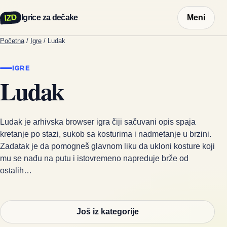
IZD
Igrice za dečake
Meni
Početna
/
Igre
/
Ludak
IGRE
Ludak
Ludak je arhivska browser igra čiji sačuvani opis spaja
kretanje po stazi, sukob sa kosturima i nadmetanje u brzini.
Zadatak je da pomogneš glavnom liku da ukloni kosture koji
mu se nađu na putu i istovremeno napreduje brže od
ostalih…
Još iz kategorije