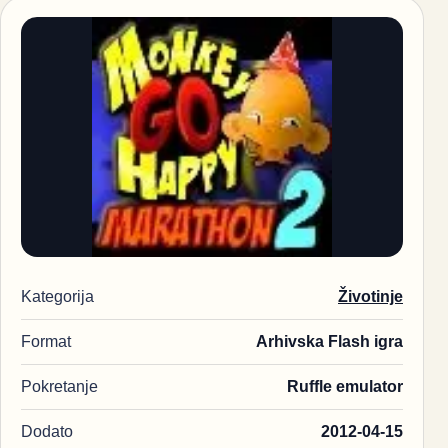
Kategorija
Životinje
Format
Arhivska Flash igra
Pokretanje
Ruffle emulator
Dodato
2012-04-15