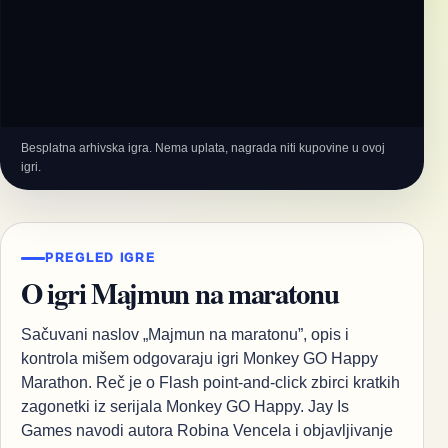
Besplatna arhivska igra. Nema uplata, nagrada niti kupovine u ovoj
igri.
PREGLED IGRE
O igri Majmun na maratonu
Sačuvani naslov „Majmun na maratonu”, opis i
kontrola mišem odgovaraju igri Monkey GO Happy
Marathon. Reč je o Flash point-and-click zbirci kratkih
zagonetki iz serijala Monkey GO Happy. Jay Is
Games navodi autora Robina Vencela i objavljivanje