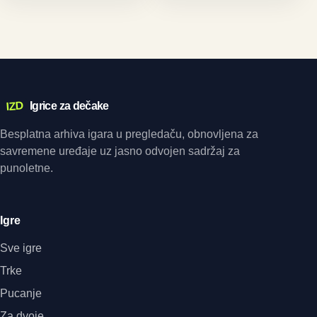
IZD
Igrice za dečake
Besplatna arhiva igara u pregledaču, obnovljena za
savremene uređaje uz jasno odvojen sadržaj za
punoletne.
Igre
Sve igre
Trke
Pucanje
Za dvoje