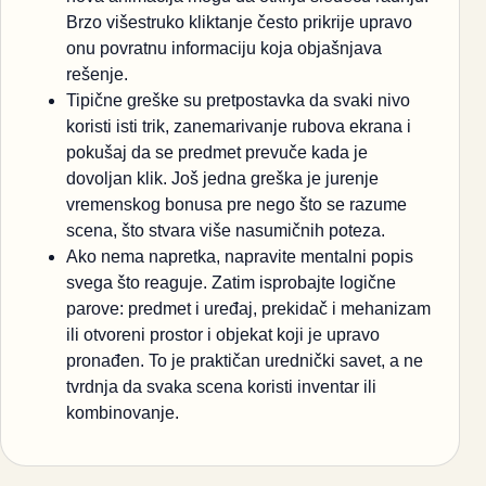
Brzo višestruko kliktanje često prikrije upravo
onu povratnu informaciju koja objašnjava
rešenje.
Tipične greške su pretpostavka da svaki nivo
koristi isti trik, zanemarivanje rubova ekrana i
pokušaj da se predmet prevuče kada je
dovoljan klik. Još jedna greška je jurenje
vremenskog bonusa pre nego što se razume
scena, što stvara više nasumičnih poteza.
Ako nema napretka, napravite mentalni popis
svega što reaguje. Zatim isprobajte logične
parove: predmet i uređaj, prekidač i mehanizam
ili otvoreni prostor i objekat koji je upravo
pronađen. To je praktičan urednički savet, a ne
tvrdnja da svaka scena koristi inventar ili
kombinovanje.