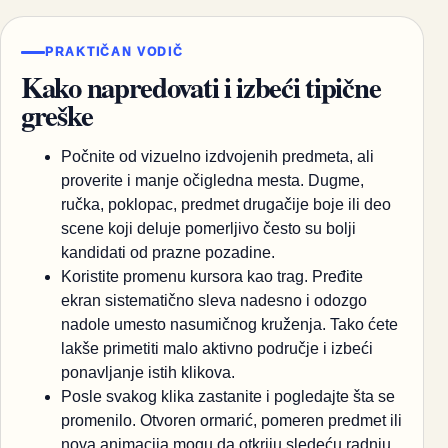
PRAKTIČAN VODIČ
Kako napredovati i izbeći tipične
greške
Počnite od vizuelno izdvojenih predmeta, ali
proverite i manje očigledna mesta. Dugme,
ručka, poklopac, predmet drugačije boje ili deo
scene koji deluje pomerljivo često su bolji
kandidati od prazne pozadine.
Koristite promenu kursora kao trag. Pređite
ekran sistematično sleva nadesno i odozgo
nadole umesto nasumičnog kruženja. Tako ćete
lakše primetiti malo aktivno područje i izbeći
ponavljanje istih klikova.
Posle svakog klika zastanite i pogledajte šta se
promenilo. Otvoren ormarić, pomeren predmet ili
nova animacija mogu da otkriju sledeću radnju.