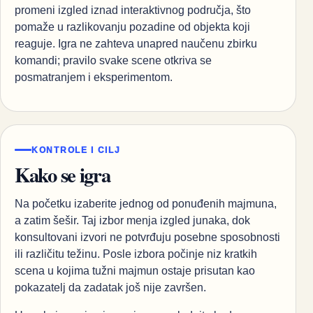
promeni izgled iznad interaktivnog područja, što
pomaže u razlikovanju pozadine od objekta koji
reaguje. Igra ne zahteva unapred naučenu zbirku
komandi; pravilo svake scene otkriva se
posmatranjem i eksperimentom.
KONTROLE I CILJ
Kako se igra
Na početku izaberite jednog od ponuđenih majmuna,
a zatim šešir. Taj izbor menja izgled junaka, dok
konsultovani izvori ne potvrđuju posebne sposobnosti
ili različitu težinu. Posle izbora počinje niz kratkih
scena u kojima tužni majmun ostaje prisutan kao
pokazatelj da zadatak još nije završen.