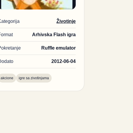
Kategorija
Životinje
Format
Arhivska Flash igra
Pokretanje
Ruffle emulator
Dodato
2012-06-04
akcione
igre sa zivotinjama