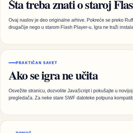
Šta treba znati o staroj Flas
Ovaj naslov je deo originalne arhive. Pokreće se preko Ruff
drugačije nego u starom Flash Player-u. Igra ne traži instalaci
PRAKTIČAN SAVET
Ako se igra ne učita
Osvežite stranicu, dozvolite JavaScript i pokušajte u novijoj
pregledača. Za neke stare SWF datoteke potpuna kompatibi