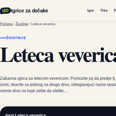
Igrice za dečake
IZD
Igre
Trke
P
Početna
/
Životinje
/
Leteca veverica
ŽIVOTINJE
Leteca veveric
Zabavna igrica sa letecom vevericom. Pomozite joj da predje tj. p
zivot, skacite sa jednog na drugo drvo, izbegavajuci razne opas
vreme drvo na koje zelite da sletite,…
Igraj Leteca veverica