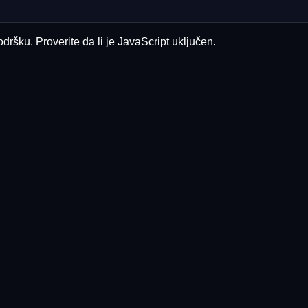
dršku. Proverite da li je JavaScript uključen.