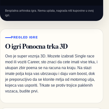
Besplatna arhivska igra. Nema uplata, nagrada niti kupovine u ovoj
igri.
PREGLED IGRE
O igri Ponocna trka 3D
Ovo je super voznja 3D. Mozete izabrati Single race
mod ili voziti Career, sto znaci da cete imati vise trka, i
ukupan zbir poena se na racuna na kraju. Na stazi
imate polja koja vas ubrzavaju i daju vam boost, dok
je preporucljivo da se klonite mrlja od motornog ulja,
kojeca vas usporiti. Trkate se protiv trojice paklenih
vozaca, budite prvi.