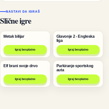
NASTAVI DA IGRAŠ
Slične igre
Metak bilijar
Glavonje 2 - Engleska
Pucanje
Igre za dvoje
liga
Igraj besplatno
Igraj besplatno
Elf brani svoje drvo
Parkiranje sportskog
Pucanje
Trke
auta
Igraj besplatno
Igraj besplatno