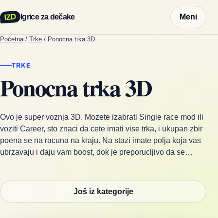
IZD
Igrice za dečake
Meni
Početna
/
Trke
/
Ponocna trka 3D
TRKE
Ponocna trka 3D
Ovo je super voznja 3D. Mozete izabrati Single race mod ili
voziti Career, sto znaci da cete imati vise trka, i ukupan zbir
poena se na racuna na kraju. Na stazi imate polja koja vas
ubrzavaju i daju vam boost, dok je preporucljivo da se…
Još iz kategorije