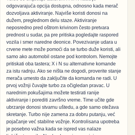
odgovarajuća opcija dostupna, odnosno kada merač
dozvoljava aktiviranje. Najviše koristi donosi na
dužem, preglednom delu staze. Aktiviranje
neposredno pred oštrom krivinom često pretvara
prednost u sudar, pa pre pritiska pogledajte raspored
vozila i smer naredne deonice. Povezivanje udara u
crvene mete može pomoći da se turbo duže koristi, ali
samo ako automobil ostane pod kontrolom. Nemojte
pritiskati oba tastera; X i N su alternativne komande
za istu radnju. Ako se ništa ne dogodi, proverite stanje
merača umesto da zaključite da komanda ne radi. U
prvoj vožnji čuvajte turbo za očigledan pravac. U
narednim pokušajima možete testirati ranije
aktiviranje i porediti završno vreme. Time učite gde
ubrzanje donosi stvarnu uštedu, a gde samo otežava
skretanje. Turbo nije zamena za dobru putanju, već
pojačanje već stabilne vožnje. Kontrolisana upotreba
je posebno važna kada se ispred vas nalaze