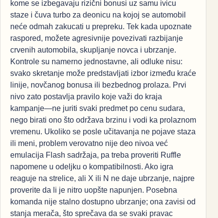
kome se izbegavaju rizični bonusi uz samu ivicu
staze i čuva turbo za deonicu na kojoj se automobil
neće odmah zakucati u prepreku. Tek kada upoznate
raspored, možete agresivnije povezivati razbijanje
crvenih automobila, skupljanje novca i ubrzanje.
Kontrole su namerno jednostavne, ali odluke nisu:
svako skretanje može predstavljati izbor između kraće
linije, novčanog bonusa ili bezbednog prolaza. Prvi
nivo zato postavlja pravilo koje važi do kraja
kampanje—ne juriti svaki predmet po cenu sudara,
nego birati ono što održava brzinu i vodi ka prolaznom
vremenu. Ukoliko se posle učitavanja ne pojave staza
ili meni, problem verovatno nije deo nivoa već
emulacija Flash sadržaja, pa treba proveriti Ruffle
napomene u odeljku o kompatibilnosti. Ako igra
reaguje na strelice, ali X ili N ne daje ubrzanje, najpre
proverite da li je nitro uopšte napunjen. Posebna
komanda nije stalno dostupno ubrzanje; ona zavisi od
stanja merača, što sprečava da se svaki pravac