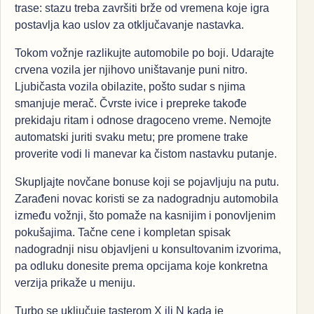
trase: stazu treba završiti brže od vremena koje igra
postavlja kao uslov za otključavanje nastavka.
Tokom vožnje razlikujte automobile po boji. Udarajte
crvena vozila jer njihovo uništavanje puni nitro.
Ljubičasta vozila obilazite, pošto sudar s njima
smanjuje merač. Čvrste ivice i prepreke takođe
prekidaju ritam i odnose dragoceno vreme. Nemojte
automatski juriti svaku metu; pre promene trake
proverite vodi li manevar ka čistom nastavku putanje.
Skupljajte novčane bonuse koji se pojavljuju na putu.
Zarađeni novac koristi se za nadogradnju automobila
između vožnji, što pomaže na kasnijim i ponovljenim
pokušajima. Tačne cene i kompletan spisak
nadogradnji nisu objavljeni u konsultovanim izvorima,
pa odluku donesite prema opcijama koje konkretna
verzija prikaže u meniju.
Turbo se uključuje tasterom X ili N kada je