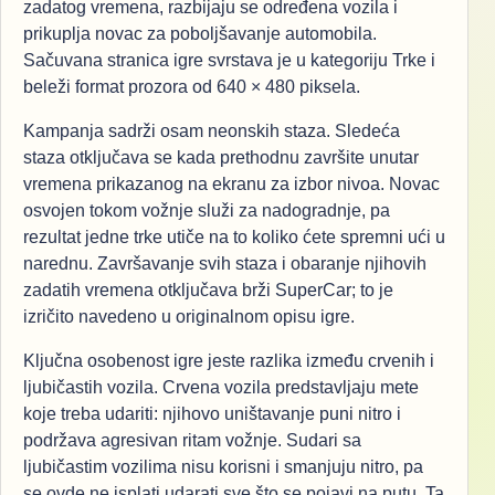
zadatog vremena, razbijaju se određena vozila i
prikuplja novac za poboljšavanje automobila.
Sačuvana stranica igre svrstava je u kategoriju Trke i
beleži format prozora od 640 × 480 piksela.
Kampanja sadrži osam neonskih staza. Sledeća
staza otključava se kada prethodnu završite unutar
vremena prikazanog na ekranu za izbor nivoa. Novac
osvojen tokom vožnje služi za nadogradnje, pa
rezultat jedne trke utiče na to koliko ćete spremni ući u
narednu. Završavanje svih staza i obaranje njihovih
zadatih vremena otključava brži SuperCar; to je
izričito navedeno u originalnom opisu igre.
Ključna osobenost igre jeste razlika između crvenih i
ljubičastih vozila. Crvena vozila predstavljaju mete
koje treba udariti: njihovo uništavanje puni nitro i
podržava agresivan ritam vožnje. Sudari sa
ljubičastim vozilima nisu korisni i smanjuju nitro, pa
se ovde ne isplati udarati sve što se pojavi na putu. Ta