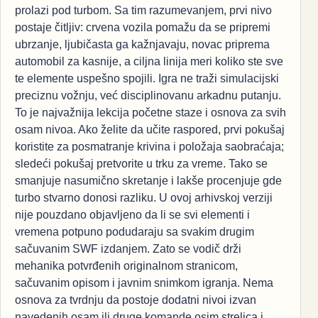
prolazi pod turbom. Sa tim razumevanjem, prvi nivo
postaje čitljiv: crvena vozila pomažu da se pripremi
ubrzanje, ljubičasta ga kažnjavaju, novac priprema
automobil za kasnije, a ciljna linija meri koliko ste sve
te elemente uspešno spojili. Igra ne traži simulacijski
preciznu vožnju, već disciplinovanu arkadnu putanju.
To je najvažnija lekcija početne staze i osnova za svih
osam nivoa. Ako želite da učite raspored, prvi pokušaj
koristite za posmatranje krivina i položaja saobraćaja;
sledeći pokušaj pretvorite u trku za vreme. Tako se
smanjuje nasumično skretanje i lakše procenjuje gde
turbo stvarno donosi razliku. U ovoj arhivskoj verziji
nije pouzdano objavljeno da li se svi elementi i
vremena potpuno podudaraju sa svakim drugim
sačuvanim SWF izdanjem. Zato se vodič drži
mehanika potvrđenih originalnom stranicom,
sačuvanim opisom i javnim snimkom igranja. Nema
osnova za tvrdnju da postoje dodatni nivoi izvan
navedenih osam ili druge komande osim strelica i