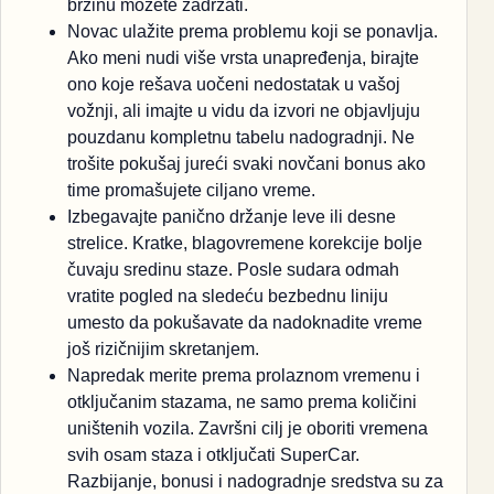
brzinu možete zadržati.
Novac ulažite prema problemu koji se ponavlja.
Ako meni nudi više vrsta unapređenja, birajte
ono koje rešava uočeni nedostatak u vašoj
vožnji, ali imajte u vidu da izvori ne objavljuju
pouzdanu kompletnu tabelu nadogradnji. Ne
trošite pokušaj jureći svaki novčani bonus ako
time promašujete ciljano vreme.
Izbegavajte panično držanje leve ili desne
strelice. Kratke, blagovremene korekcije bolje
čuvaju sredinu staze. Posle sudara odmah
vratite pogled na sledeću bezbednu liniju
umesto da pokušavate da nadoknadite vreme
još rizičnijim skretanjem.
Napredak merite prema prolaznom vremenu i
otključanim stazama, ne samo prema količini
uništenih vozila. Završni cilj je oboriti vremena
svih osam staza i otključati SuperCar.
Razbijanje, bonusi i nadogradnje sredstva su za