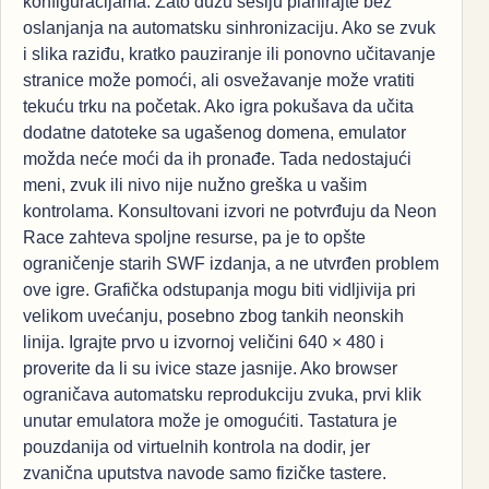
konfiguracijama. Zato dužu sesiju planirajte bez
oslanjanja na automatsku sinhronizaciju. Ako se zvuk
i slika raziđu, kratko pauziranje ili ponovno učitavanje
stranice može pomoći, ali osvežavanje može vratiti
tekuću trku na početak. Ako igra pokušava da učita
dodatne datoteke sa ugašenog domena, emulator
možda neće moći da ih pronađe. Tada nedostajući
meni, zvuk ili nivo nije nužno greška u vašim
kontrolama. Konsultovani izvori ne potvrđuju da Neon
Race zahteva spoljne resurse, pa je to opšte
ograničenje starih SWF izdanja, a ne utvrđen problem
ove igre. Grafička odstupanja mogu biti vidljivija pri
velikom uvećanju, posebno zbog tankih neonskih
linija. Igrajte prvo u izvornoj veličini 640 × 480 i
proverite da li su ivice staze jasnije. Ako browser
ograničava automatsku reprodukciju zvuka, prvi klik
unutar emulatora može je omogućiti. Tastatura je
pouzdanija od virtuelnih kontrola na dodir, jer
zvanična uputstva navode samo fizičke tastere.