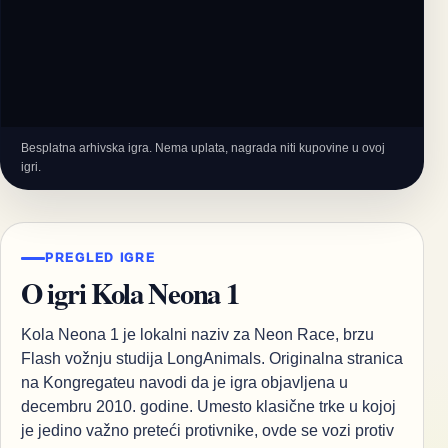
Besplatna arhivska igra. Nema uplata, nagrada niti kupovine u ovoj
igri.
PREGLED IGRE
O igri Kola Neona 1
Kola Neona 1 je lokalni naziv za Neon Race, brzu
Flash vožnju studija LongAnimals. Originalna stranica
na Kongregateu navodi da je igra objavljena u
decembru 2010. godine. Umesto klasične trke u kojoj
je jedino važno preteći protivnike, ovde se vozi protiv