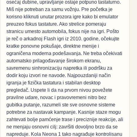
osećaj dubine, upravljanje ostaje potpuno tastaturno.
Miš nije potreban za samu vožnju. Pre početka je
korisno kliknuti unutar prozora igre kako bi emulator
preuzeo fokus tastature. Ako strelice pomeraju
stranicu umesto automobila, fokus nije na igri. Pošto
je reč o arkadnoj Flash igri iz 2010. godine, očekujte
kratke ponovne pokušaje, direktne menije i
ograničena moderna podešavanja. Ne treba očekivati
automatsko prilagođavanje širokom ekranu,
savremenu sinhronizaciju napretka ili podršku za
dodir koju izvori ne navode. Najpouzdaniji način
igranja je fizička tastatura i stabilan desktop
pregledač. Uspete li da na prvom nivou povežete
pravilne udare, novac i pravovremeni nitro bez
gubitka putanje, razumeli ste sve osnovne sisteme
potrebne za nastavak kampanje. Kasnije staze mogu
zahtevati bolje pamćenje trase i preciznije reakcije, ali
ne menjaju osnovni cilj: završiti dovoljno brzo da se
napreduje. Kola Neona 1 tako nagrađuje kontrolisanu