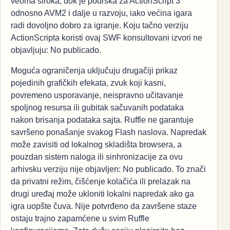
veoma široka, dok je podrška za ActionScript 3
odnosno AVM2 i dalje u razvoju, iako većina igara
radi dovoljno dobro za igranje. Koju tačno verziju
ActionScripta koristi ovaj SWF konsultovani izvori ne
objavljuju: No publicado.
Moguća ograničenja uključuju drugačiji prikaz
pojedinih grafičkih efekata, zvuk koji kasni,
povremeno usporavanje, neispravno učitavanje
spoljnog resursa ili gubitak sačuvanih podataka
nakon brisanja podataka sajta. Ruffle ne garantuje
savršeno ponašanje svakog Flash naslova. Napredak
može zavisiti od lokalnog skladišta browsera, a
pouzdan sistem naloga ili sinhronizacije za ovu
arhivsku verziju nije objavljen: No publicado. To znači
da privatni režim, čišćenje kolačića ili prelazak na
drugi uređaj može ukloniti lokalni napredak ako ga
igra uopšte čuva. Nije potvrđeno da završene staze
ostaju trajno zapamćene u svim Ruffle