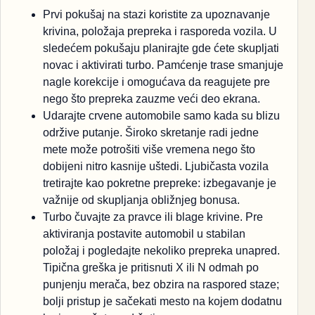
Prvi pokušaj na stazi koristite za upoznavanje
krivina, položaja prepreka i rasporeda vozila. U
sledećem pokušaju planirajte gde ćete skupljati
novac i aktivirati turbo. Pamćenje trase smanjuje
nagle korekcije i omogućava da reagujete pre
nego što prepreka zauzme veći deo ekrana.
Udarajte crvene automobile samo kada su blizu
održive putanje. Široko skretanje radi jedne
mete može potrošiti više vremena nego što
dobijeni nitro kasnije uštedi. Ljubičasta vozila
tretirajte kao pokretne prepreke: izbegavanje je
važnije od skupljanja obližnjeg bonusa.
Turbo čuvajte za pravce ili blage krivine. Pre
aktiviranja postavite automobil u stabilan
položaj i pogledajte nekoliko prepreka unapred.
Tipična greška je pritisnuti X ili N odmah po
punjenju merača, bez obzira na raspored staze;
bolji pristup je sačekati mesto na kojem dodatnu