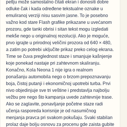
petlju može samostalno čitati ekran i donositi dobre
odluke čak i kada određene tekstualne oznake u
emuliranoj verziji nisu sasvim jasne. To je posebno
važno kod stare Flash grafike prikazane u uvećanom
prozoru, gde tanki obrisi i sitan tekst mogu izgledati
mekše nego u originalnoj rezoluciji. Ako je moguće,
prvo igrajte u prirodnoj veličini prozora od 640 × 480,
a zatim po potrebi uključite prikaz preko celog ekrana.
Time se čuva preglednost staze i smanjuje kašnjenje
koje ponekad nastaje pri zahtevnom skaliranju.
Konačno, Kola Neona 1 nije igra o realnom
ponašanju automobila nego o brzom prepoznavanju
boja, čistoj putanji i ekonomičnoj upotrebi turba. Prvi
nivo objedinjuje sve tri veštine i predstavlja najbolju
vežbu pre nego što kampanja uvede zahtevnije trase.
Ako se zaglavite, ponavljanje početne staze radi
učenja rasporeda korisnije je od nasumičnog
menjanja pravca pri svakom pokušaju. Svaki stabilan
prolaz daje bolju osnovu za procenu gde zaista gubite