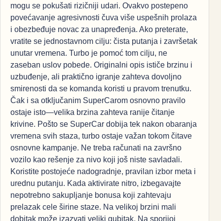
mogu se pokušati rizičniji udari. Ovakvo postepeno
povećavanje agresivnosti čuva više uspešnih prolaza
i obezbeđuje novac za unapređenja. Ako preterate,
vratite se jednostavnom cilju: čista putanja i završetak
unutar vremena. Turbo je pomoć tom cilju, ne
zaseban uslov pobede. Originalni opis ističe brzinu i
uzbuđenje, ali praktično igranje zahteva dovoljno
smirenosti da se komanda koristi u pravom trenutku.
Čak i sa otključanim SuperCarom osnovno pravilo
ostaje isto—velika brzina zahteva ranije čitanje
krivine. Pošto se SuperCar dobija tek nakon obaranja
vremena svih staza, turbo ostaje važan tokom čitave
osnovne kampanje. Ne treba računati na završno
vozilo kao rešenje za nivo koji još niste savladali.
Koristite postojeće nadogradnje, pravilan izbor meta i
urednu putanju. Kada aktivirate nitro, izbegavajte
nepotrebno sakupljanje bonusa koji zahtevaju
prelazak cele širine staze. Na velikoj brzini mali
dobitak može izazvati veliki gubitak. Na sporijoj