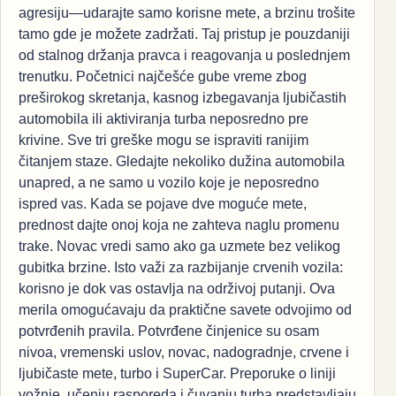
agresiju—udarajte samo korisne mete, a brzinu trošite
tamo gde je možete zadržati. Taj pristup je pouzdaniji
od stalnog držanja pravca i reagovanja u poslednjem
trenutku. Početnici najčešće gube vreme zbog
preširokog skretanja, kasnog izbegavanja ljubičastih
automobila ili aktiviranja turba neposredno pre
krivine. Sve tri greške mogu se ispraviti ranijim
čitanjem staze. Gledajte nekoliko dužina automobila
unapred, a ne samo u vozilo koje je neposredno
ispred vas. Kada se pojave dve moguće mete,
prednost dajte onoj koja ne zahteva naglu promenu
trake. Novac vredi samo ako ga uzmete bez velikog
gubitka brzine. Isto važi za razbijanje crvenih vozila:
korisno je dok vas ostavlja na održivoj putanji. Ova
merila omogućavaju da praktične savete odvojimo od
potvrđenih pravila. Potvrđene činjenice su osam
nivoa, vremenski uslov, novac, nadogradnje, crvene i
ljubičaste mete, turbo i SuperCar. Preporuke o liniji
vožnje, učenju rasporeda i čuvanju turba predstavljaju