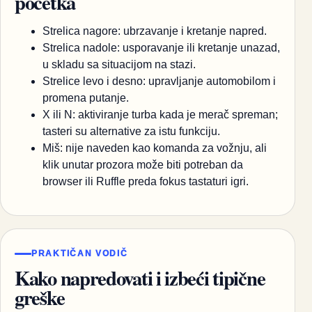
početka
Strelica nagore: ubrzavanje i kretanje napred.
Strelica nadole: usporavanje ili kretanje unazad,
u skladu sa situacijom na stazi.
Strelice levo i desno: upravljanje automobilom i
promena putanje.
X ili N: aktiviranje turba kada je merač spreman;
tasteri su alternative za istu funkciju.
Miš: nije naveden kao komanda za vožnju, ali
klik unutar prozora može biti potreban da
browser ili Ruffle preda fokus tastaturi igri.
PRAKTIČAN VODIČ
Kako napredovati i izbeći tipične
greške