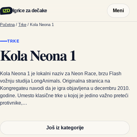
IZD
Igrice za dečake
Meni
Početna
/
Trke
/
Kola Neona 1
TRKE
Kola Neona 1
Kola Neona 1 je lokalni naziv za Neon Race, brzu Flash
vožnju studija LongAnimals. Originalna stranica na
Kongregateu navodi da je igra objavljena u decembru 2010.
godine. Umesto klasične trke u kojoj je jedino važno preteći
protivnike,…
Još iz kategorije