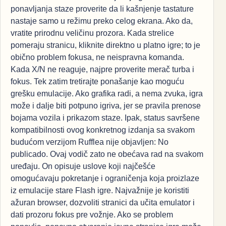
ponavljanja staze proverite da li kašnjenje tastature
nastaje samo u režimu preko celog ekrana. Ako da,
vratite prirodnu veličinu prozora. Kada strelice
pomeraju stranicu, kliknite direktno u platno igre; to je
obično problem fokusa, ne neispravna komanda.
Kada X/N ne reaguje, najpre proverite merač turba i
fokus. Tek zatim tretirajte ponašanje kao moguću
grešku emulacije. Ako grafika radi, a nema zvuka, igra
može i dalje biti potpuno igriva, jer se pravila prenose
bojama vozila i prikazom staze. Ipak, status savršene
kompatibilnosti ovog konkretnog izdanja sa svakom
budućom verzijom Rufflea nije objavljen: No
publicado. Ovaj vodič zato ne obećava rad na svakom
uređaju. On opisuje uslove koji najčešće
omogućavaju pokretanje i ograničenja koja proizlaze
iz emulacije stare Flash igre. Najvažnije je koristiti
ažuran browser, dozvoliti stranici da učita emulator i
dati prozoru fokus pre vožnje. Ako se problem