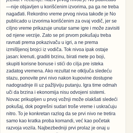
—nije objavljen u korišćenim izvorima, pa ga ne treba
nagađati. Rekordno vreme prvog nivoa takođe je No
publicado u izvorima korišćenim za ovaj vodič, jer se
ciljno vreme prikazuje unutar same igre i može zavisiti
od njene verzije. Zato se pri prvom pokušaju treba
ravnati prema pokazivaču u igri, a ne prema
izmišljenoj brojci iz vodiča. Tok nivoa ipak ostaje
jasan: krenuti, graditi brzinu, birati mete po boji,
skupiti korisne bonuse i stići do cilja pre isteka
zadatog vremena. Ako rezultat ne otključa sledeću
stazu, ponovite prvi nivo nakon kupovine dostupne
nadogradnje ili uz pažljiviju putanju. Igra time odmah
uči da brzina i ekonomija nisu odvojeni sistemi.
Novac prikupljen u prvoj vožnji može olakšati sledeći
pokušaj, dok pogrešni sudari troše vreme i uskraćuju
nitro. To je konkretan razlog da se prvi nivo ne tretira
samo kao kratka proba komandi, već kao početak
razvoja vozila. Najbezbedniji prvi prolaz je onaj u