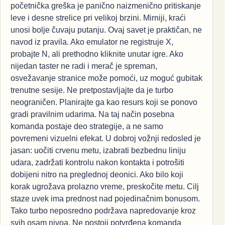
početnička greška je panično naizmenično pritiskanje
leve i desne strelice pri velikoj brzini. Mirniji, kraći
unosi bolje čuvaju putanju. Ovaj savet je praktičan, ne
navod iz pravila. Ako emulator ne registruje X,
probajte N, ali prethodno kliknite unutar igre. Ako
nijedan taster ne radi i merač je spreman,
osvežavanje stranice može pomoći, uz moguć gubitak
trenutne sesije. Ne pretpostavljajte da je turbo
neograničen. Planirajte ga kao resurs koji se ponovo
gradi pravilnim udarima. Na taj način posebna
komanda postaje deo strategije, a ne samo
povremeni vizuelni efekat. U dobroj vožnji redosled je
jasan: uočiti crvenu metu, izabrati bezbednu liniju
udara, zadržati kontrolu nakon kontakta i potrošiti
dobijeni nitro na preglednoj deonici. Ako bilo koji
korak ugrožava prolazno vreme, preskočite metu. Cilj
staze uvek ima prednost nad pojedinačnim bonusom.
Tako turbo neposredno podržava napredovanje kroz
svih osam nivoa. Ne postoji potvrđena komanda