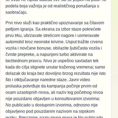
podela boja važnija je od realističnog ponašanja u
saobraćaju.
Prvi nivo služi kao praktično upoznavanje sa čitavom
petljom igranja. Sa ekrana za izbor staze pokrećete
prvu trku, ubrzavate strelicom nagore i usmeravate
automobil kroz neonske krivine. Usput tražite crvena
vozila i novčane bonuse, obilazite ljubičasta vozila i
čvrste prepreke, a napunjeni turbo aktivirate na
bezbednom pravcu. Nivo je uspešno savladan tek
kada do cilja stignete unutar traženog vremena; samo
dolazak do kraja bez dovoljno brzog rezultata nije isto
što i otključavanje naredne staze. Javni video
prolaska potvrđuje da kampanja počinje prvim od
osam uzastopnih nivoa, ali naziv tog početnog nivoa
nije pouzdano objavljen u konsultovanim izvorima:
No publicado u dostupnim izvorima, odnosno nije
objavljeno pod pouzdanim nazivom na srpskom
jeziku. Preciznije: naziv prvog nivoa je No publicado