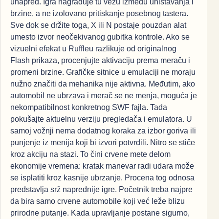
unapred. Igra nagrađuje tu vezu između uništavanja i
brzine, a ne izolovano pritiskanje posebnog tastera.
Sve dok se držite toga, X ili N postaje pouzdan alat
umesto izvor neočekivanog gubitka kontrole. Ako se
vizuelni efekat u Ruffleu razlikuje od originalnog
Flash prikaza, procenjujte aktivaciju prema meraču i
promeni brzine. Grafičke sitnice u emulaciji ne moraju
nužno značiti da mehanika nije aktivna. Međutim, ako
automobil ne ubrzava i merač se ne menja, moguća je
nekompatibilnost konkretnog SWF fajla. Tada
pokušajte aktuelnu verziju pregledača i emulatora. U
samoj vožnji nema dodatnog koraka za izbor goriva ili
punjenje iz menija koji bi izvori potvrdili. Nitro se stiče
kroz akciju na stazi. To čini crvene mete delom
ekonomije vremena: kratak manevar radi udara može
se isplatiti kroz kasnije ubrzanje. Procena tog odnosa
predstavlja srž naprednije igre. Početnik treba najpre
da bira samo crvene automobile koji već leže blizu
prirodne putanje. Kada upravljanje postane sigurno,