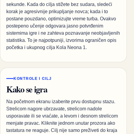
sekunde. Kada do cilja stižete bez sudara, sledeći
korak je agresivnije prikupljanje novca; kada i to
postane pouzdano, optimizujte vreme turba. Ovakvo
postepeno učenje odgovara jasno potvrđenim
sistemima igre i ne zahteva poznavanje neobjavljenih
statistika. To je najpotpuniji, izvorima ograničen opis
početka i ukupnog cilja Kola Neona 1.
KONTROLE I CILJ
Kako se igra
Na početnom ekranu izaberite prvu dostupnu stazu.
Strelicom nagore ubrzavate, strelicom nadole
usporavate ili se vraćate, a levom i desnom strelicom
menjate pravac. Kliknite jednom unutar prozora ako
tastatura ne reaguje. Cilj nije samo preživeti do kraja