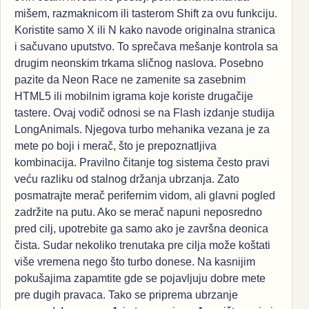
mišem, razmaknicom ili tasterom Shift za ovu funkciju.
Koristite samo X ili N kako navode originalna stranica
i sačuvano uputstvo. To sprečava mešanje kontrola sa
drugim neonskim trkama sličnog naslova. Posebno
pazite da Neon Race ne zamenite sa zasebnim
HTML5 ili mobilnim igrama koje koriste drugačije
tastere. Ovaj vodič odnosi se na Flash izdanje studija
LongAnimals. Njegova turbo mehanika vezana je za
mete po boji i merač, što je prepoznatljiva
kombinacija. Pravilno čitanje tog sistema često pravi
veću razliku od stalnog držanja ubrzanja. Zato
posmatrajte merač perifernim vidom, ali glavni pogled
zadržite na putu. Ako se merač napuni neposredno
pred cilj, upotrebite ga samo ako je završna deonica
čista. Sudar nekoliko trenutaka pre cilja može koštati
više vremena nego što turbo donese. Na kasnijim
pokušajima zapamtite gde se pojavljuju dobre mete
pre dugih pravaca. Tako se priprema ubrzanje