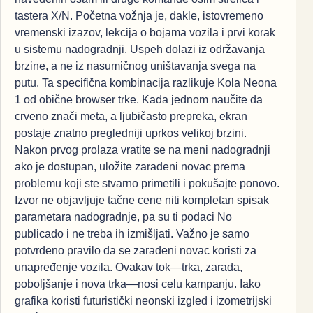
tastera X/N. Početna vožnja je, dakle, istovremeno
vremenski izazov, lekcija o bojama vozila i prvi korak
u sistemu nadogradnji. Uspeh dolazi iz održavanja
brzine, a ne iz nasumičnog uništavanja svega na
putu. Ta specifična kombinacija razlikuje Kola Neona
1 od obične browser trke. Kada jednom naučite da
crveno znači meta, a ljubičasto prepreka, ekran
postaje znatno pregledniji uprkos velikoj brzini.
Nakon prvog prolaza vratite se na meni nadogradnji
ako je dostupan, uložite zarađeni novac prema
problemu koji ste stvarno primetili i pokušajte ponovo.
Izvor ne objavljuje tačne cene niti kompletan spisak
parametara nadogradnje, pa su ti podaci No
publicado i ne treba ih izmišljati. Važno je samo
potvrđeno pravilo da se zarađeni novac koristi za
unapređenje vozila. Ovakav tok—trka, zarada,
poboljšanje i nova trka—nosi celu kampanju. Iako
grafika koristi futuristički neonski izgled i izometrijski