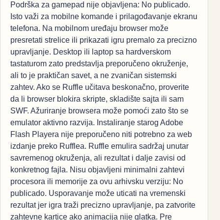
Podrška za gamepad nije objavljena: No publicado.
Isto važi za mobilne komande i prilagođavanje ekranu
telefona. Na mobilnom uređaju browser može
presretati strelice ili prikazati igru premalo za precizno
upravljanje. Desktop ili laptop sa hardverskom
tastaturom zato predstavlja preporučeno okruženje,
ali to je praktičan savet, a ne zvaničan sistemski
zahtev. Ako se Ruffle učitava beskonačno, proverite
da li browser blokira skripte, skladište sajta ili sam
SWF. Ažuriranje browsera može pomoći zato što se
emulator aktivno razvija. Instaliranje starog Adobe
Flash Playera nije preporučeno niti potrebno za web
izdanje preko Rufflea. Ruffle emulira sadržaj unutar
savremenog okruženja, ali rezultat i dalje zavisi od
konkretnog fajla. Nisu objavljeni minimalni zahtevi
procesora ili memorije za ovu arhivsku verziju: No
publicado. Usporavanje može uticati na vremenski
rezultat jer igra traži precizno upravljanje, pa zatvorite
zahtevne kartice ako animacija nije glatka. Pre