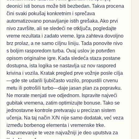
deonici isti bonus može biti bezbedan. Takva procena
čini svaki pokušaj konkretnim i sprečava
automatizovano ponavljanje istih grešaka. Ako prvi
nivo završite, ali se sledeći ne otključa, pogledajte
vreme rezultata i zadato vreme. Igra zahteva dovoljno
brz prolaz, a ne samo ciljnu liniju. Tada ponovite nivo
s boljim rasporedom turba. Ovaj uslov je potvrđen
opisom originalne igre. Kada sledeća staza postane
dostupna, ista logika se nastavlja uz nov raspored
krivina i vozila. Kratak pregled prve vožnje posle cilja
—gde ste udarili ljubičasto vozilo, propustili crvenu
metu ili potrošili turbo—daje jasan plan za popravku.
Ne morate menjati sve odjednom. Ispravite najveći
gubitak vremena, zatim optimizujte bonuse. Tako se
jednostavne kontrole pretvaraju u precizan sistem
učenja. Na taj način X/N nije samo dodatak, već veza
između borbenog elementa i vremenske trke.
Razumevanje te veze najvažniji je deo uputstva za