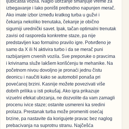
ljubičasta vozila. Naglo ubrzanje smanjuje vreme za
izbegavanje i lako poništi prethodno napunjen merač.
Ako imate izbor između kratkog turba u gužvi i
čekanja nekoliko trenutaka, čekanje je obično
sigurniji urednički savet. Ipak, tačan optimalni trenutak
zavisi od rasporeda konkretne staze, pa nije
predstavljen kao formalno pravilo igre. Potvrđeno je
samo da X ili N aktivira turbo i da se merač puni
razbijanjem crvenih vozila. Sve preporuke o pravcima
i krivinama služe lakšem korišćenju te mehanike. Na
početnom nivou dovoljno je pronaći jednu čistu
deonicu i naučiti kako se automobil ponaša pri
povećanoj brzini. Kasnije možete povezivati više
dobrih prilika u isti pokušaj. Ako igra prikazuje
vizuelni efekat ubrzanja, ne dozvolite da vam zamagli
procenu ivice staze; ostanite usmereni ka sredini
prolaza. Prestanak turba može promeniti osećaj
brzine, pa nastavite da korigujete pravac bez naglog
prebacivanja na suprotnu stranu. Najčešća