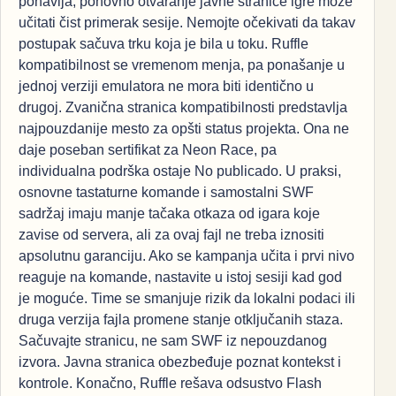
ponavlja, ponovno otvaranje javne stranice igre može
učitati čist primerak sesije. Nemojte očekivati da takav
postupak sačuva trku koja je bila u toku. Ruffle
kompatibilnost se vremenom menja, pa ponašanje u
jednoj verziji emulatora ne mora biti identično u
drugoj. Zvanična stranica kompatibilnosti predstavlja
najpouzdanije mesto za opšti status projekta. Ona ne
daje poseban sertifikat za Neon Race, pa
individualna podrška ostaje No publicado. U praksi,
osnovne tastaturne komande i samostalni SWF
sadržaj imaju manje tačaka otkaza od igara koje
zavise od servera, ali za ovaj fajl ne treba iznositi
apsolutnu garanciju. Ako se kampanja učita i prvi nivo
reaguje na komande, nastavite u istoj sesiji kad god
je moguće. Time se smanjuje rizik da lokalni podaci ili
druga verzija fajla promene stanje otključanih staza.
Sačuvajte stranicu, ne sam SWF iz nepouzdanog
izvora. Javna stranica obezbeđuje poznat kontekst i
kontrole. Konačno, Ruffle rešava odsustvo Flash