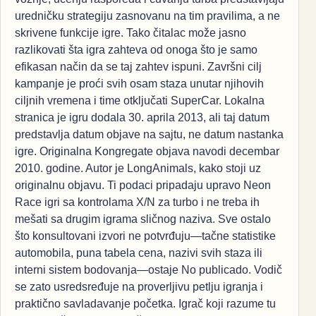
uredničku strategiju zasnovanu na tim pravilima, a ne
skrivene funkcije igre. Tako čitalac može jasno
razlikovati šta igra zahteva od onoga što je samo
efikasan način da se taj zahtev ispuni. Završni cilj
kampanje je proći svih osam staza unutar njihovih
ciljnih vremena i time otključati SuperCar. Lokalna
stranica je igru dodala 30. aprila 2013, ali taj datum
predstavlja datum objave na sajtu, ne datum nastanka
igre. Originalna Kongregate objava navodi decembar
2010. godine. Autor je LongAnimals, kako stoji uz
originalnu objavu. Ti podaci pripadaju upravo Neon
Race igri sa kontrolama X/N za turbo i ne treba ih
mešati sa drugim igrama sličnog naziva. Sve ostalo
što konsultovani izvori ne potvrđuju—tačne statistike
automobila, puna tabela cena, nazivi svih staza ili
interni sistem bodovanja—ostaje No publicado. Vodič
se zato usredsređuje na proverljivu petlju igranja i
praktično savladavanje početka. Igrač koji razume tu