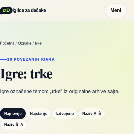
IZD
Igrice za dečake
Meni
Početna
/
Oznake
/
trke
10 POVEZANIH IGARA
Igre: trke
Igre označene temom „trke” iz originalne arhive sajta.
Najnovije
Najstarije
Izdvojeno
Naziv A–Š
Naziv Š–A