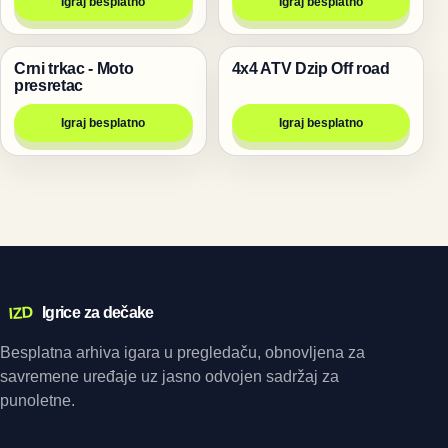
Igraj besplatno
Igraj besplatno
Crni trkac - Moto
4x4 ATV Dzip Off road
Trke
Trke
presretac
Igraj besplatno
Igraj besplatno
IZD
Igrice za dečake
Besplatna arhiva igara u pregledaču, obnovljena za
savremene uređaje uz jasno odvojen sadržaj za
punoletne.