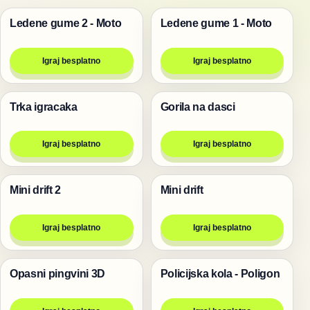
Ledene gume 2 - Moto
Ledene gume 1 - Moto
Trke
Trke
Igraj besplatno
Igraj besplatno
Trka igracaka
Gorila na dasci
Trke
Životinje
Igraj besplatno
Igraj besplatno
Mini drift 2
Mini drift
Trke
Trke
Igraj besplatno
Igraj besplatno
Opasni pingvini 3D
Policijska kola - Poligon
Pucanje
Trke