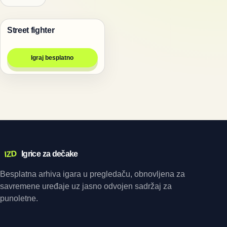
Street fighter
Igre za dvoje
Igraj besplatno
IZD
Igrice za dečake
Besplatna arhiva igara u pregledaču, obnovljena za
savremene uređaje uz jasno odvojen sadržaj za
punoletne.