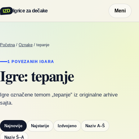
IZD
Igrice za dečake
Meni
Početna
/
Oznake
/
tepanje
1 POVEZANIH IGARA
Igre: tepanje
Igre označene temom „tepanje” iz originalne arhive
sajta.
Najnovije
Najstarije
Izdvojeno
Naziv A–Š
Naziv Š–A