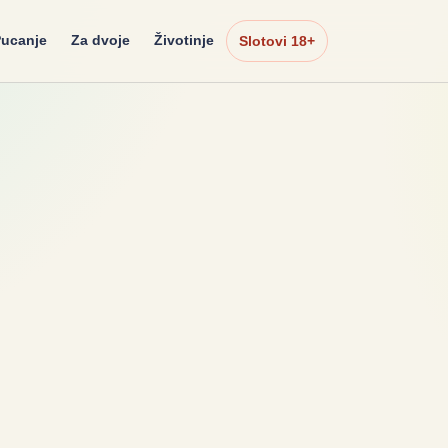
ucanje
Za dvoje
Životinje
Slotovi 18+