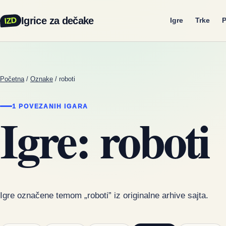
Igrice za dečake
IZD
Igre
Trke
P
Početna
/
Oznake
/
roboti
1 POVEZANIH IGARA
Igre: roboti
Igre označene temom „roboti” iz originalne arhive sajta.