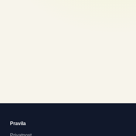
Pravila
Privatnost