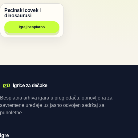
Pecinski covek i
Životinje
dinosaurusi
Igraj besplatno
IZD
Igrice za dečake
Besplatna arhiva igara u pregledaču, obnovljena za
savremene uređaje uz jasno odvojen sadržaj za
punoletne.
Igre