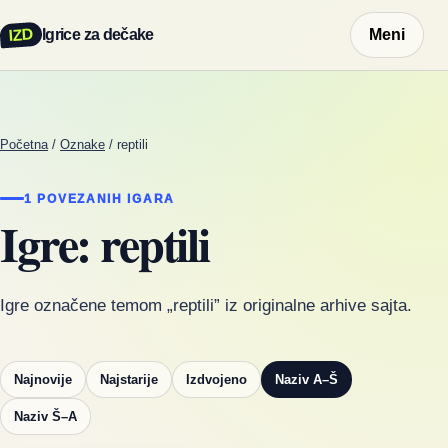
IZD
Igrice za dečake
Meni
Početna
/
Oznake
/
reptili
1 POVEZANIH IGARA
Igre: reptili
Igre označene temom „reptili” iz originalne arhive sajta.
Najnovije
Najstarije
Izdvojeno
Naziv A–Š
Naziv Š–A