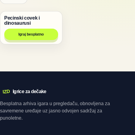
Pecinski covek i
Životinje
dinosaurusi
Igraj besplatno
IZD
Igrice za dečake
Besplatna arhiva igara u pregledaču, obnovljena za
savremene uređaje uz jasno odvojen sadržaj za
punoletne.