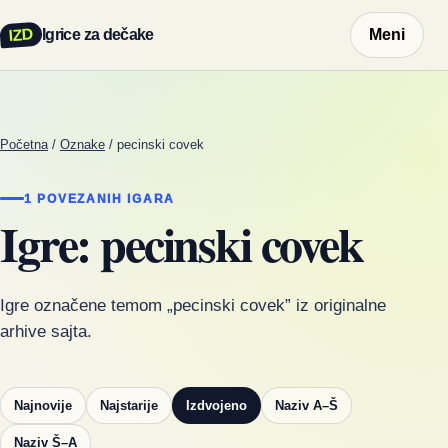
IZD
Igrice za dečake
Meni
Početna
/
Oznake
/
pecinski covek
1 POVEZANIH IGARA
Igre: pecinski covek
Igre označene temom „pecinski covek” iz originalne
arhive sajta.
Najnovije
Najstarije
Izdvojeno
Naziv A–Š
Naziv Š–A