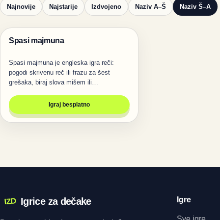
Najnovije
Najstarije
Izdvojeno
Naziv A–Š
Naziv Š–A
Spasi majmuna
Životinje
Spasi majmuna je engleska igra reči:
pogodi skrivenu reč ili frazu za šest
grešaka, biraj slova mišem ili
tastaturom…
Igraj besplatno
Igre
Igrice za dečake
IZD
Sve igre