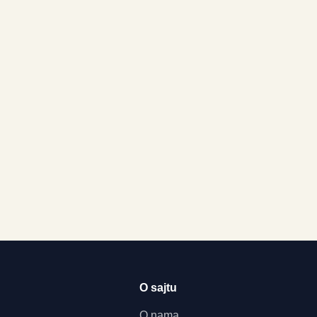
O sajtu
O nama