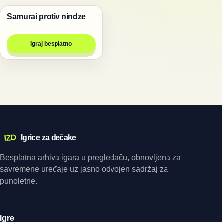
Samurai protiv nindze
Igre
Igraj besplatno
IZD
Igrice za dečake
Besplatna arhiva igara u pregledaču, obnovljena za
savremene uređaje uz jasno odvojen sadržaj za
punoletne.
Igre