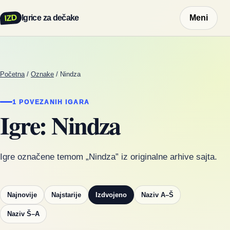
IZD
Igrice za dečake
Meni
Početna
/
Oznake
/
Nindza
1 POVEZANIH IGARA
Igre: Nindza
Igre označene temom „Nindza” iz originalne arhive sajta.
Najnovije
Najstarije
Izdvojeno
Naziv A–Š
Naziv Š–A