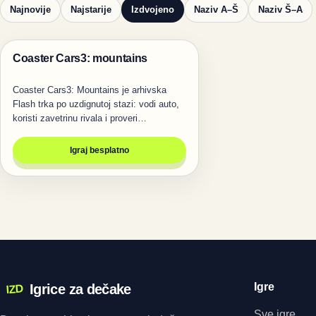
Najnovije
Najstarije
Izdvojeno
Naziv A–Š
Naziv Š–A
Coaster Cars3: mountains
Igre
Coaster Cars3: Mountains je arhivska
Flash trka po uzdignutoj stazi: vodi auto,
koristi zavetrinu rivala i proveri…
Igraj besplatno
Igre
Igrice za dečake
IZD
Sve igre