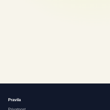
Pravila
Privatnost