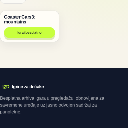
Coaster Cars3:
Igre
mountains
Igraj besplatno
IZD
Igrice za dečake
Besplatna arhiva igara u pregledaču, obnovljena za
savremene uređaje uz jasno odvojen sadržaj za
punoletne.