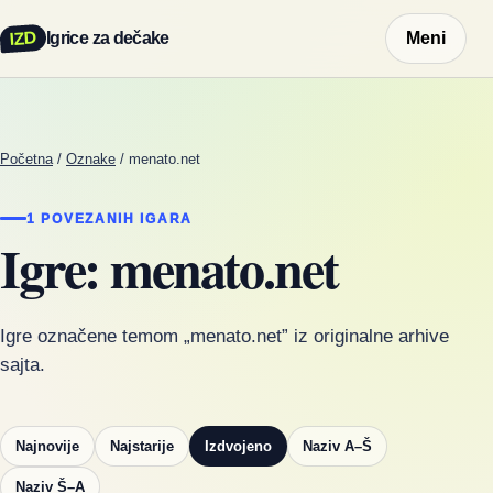
IZD
Igrice za dečake
Meni
Početna
/
Oznake
/
menato.net
1 POVEZANIH IGARA
Igre: menato.net
Igre označene temom „menato.net” iz originalne arhive
sajta.
Najnovije
Najstarije
Izdvojeno
Naziv A–Š
Naziv Š–A