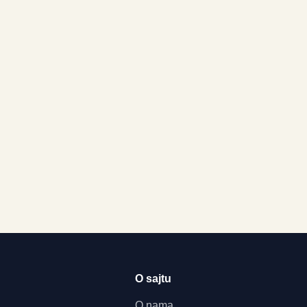
O sajtu
O nama