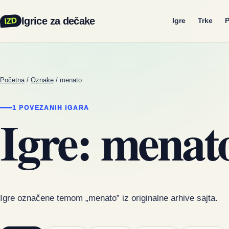
Igrice za dečake
IZD
Igre
Trke
P
Početna
/
Oznake
/
menato
1 POVEZANIH IGARA
Igre: menat
Igre označene temom „menato” iz originalne arhive sajta.