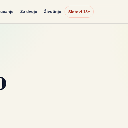
ucanje
Za dvoje
Životinje
Slotovi 18+
o