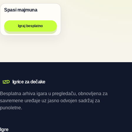
Spasi majmuna
Životinje
Igraj besplatno
IZD
Igrice za dečake
Besplatna arhiva igara u pregledaču, obnovljena za
savremene uređaje uz jasno odvojen sadržaj za
punoletne.
Igre