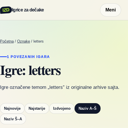
IZD
Igrice za dečake
Meni
Početna
/
Oznake
/
letters
1 POVEZANIH IGARA
Igre: letters
Igre označene temom „letters” iz originalne arhive sajta.
Najnovije
Najstarije
Izdvojeno
Naziv A–Š
Naziv Š–A