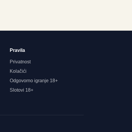
Pravila
Privatnost
Kolačići
Odgovorno igranje 18+
Slotovi 18+