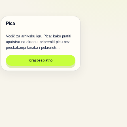
Pica
Igre
Vodič za arhivsku igru Pica: kako pratiti
uputstva na ekranu, pripremiti picu bez
preskakanja koraka i pokrenuti…
Igraj besplatno