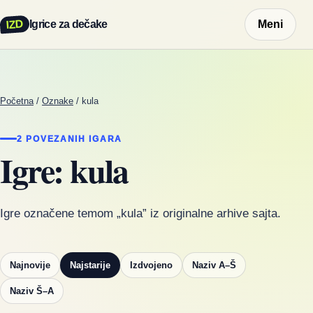
IZD
Igrice za dečake
Meni
Početna
/
Oznake
/
kula
2 POVEZANIH IGARA
Igre: kula
Igre označene temom „kula” iz originalne arhive sajta.
Najnovije
Najstarije
Izdvojeno
Naziv A–Š
Naziv Š–A