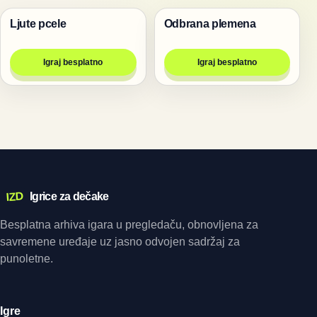
Ljute pcele
Odbrana plemena
Pucanje
Pucanje
Igraj besplatno
Igraj besplatno
IZD
Igrice za dečake
Besplatna arhiva igara u pregledaču, obnovljena za
savremene uređaje uz jasno odvojen sadržaj za
punoletne.
Igre