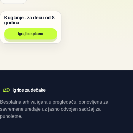
Kuglanje - za decu od 8
Bakugan igrice
godina
Igraj besplatno
IZD
Igrice za dečake
Besplatna arhiva igara u pregledaču, obnovljena za
savremene uređaje uz jasno odvojen sadržaj za
punoletne.