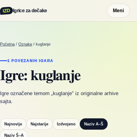
IZD
Igrice za dečake
Meni
Početna
/
Oznake
/
kuglanje
1 POVEZANIH IGARA
Igre: kuglanje
Igre označene temom „kuglanje” iz originalne arhive
sajta.
Najnovije
Najstarije
Izdvojeno
Naziv A–Š
Naziv Š–A