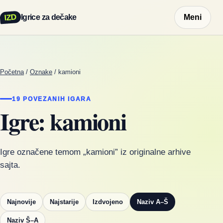
IZD
Igrice za dečake
Meni
Početna
/
Oznake
/
kamioni
19 POVEZANIH IGARA
Igre: kamioni
Igre označene temom „kamioni” iz originalne arhive
sajta.
Najnovije
Najstarije
Izdvojeno
Naziv A–Š
Naziv Š–A