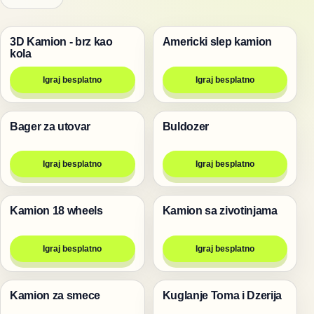
3D Kamion - brz kao
Americki slep kamion
Trke
Trke
kola
Igraj besplatno
Igraj besplatno
Bager za utovar
Buldozer
Igre
Trke
Igraj besplatno
Igraj besplatno
Kamion 18 wheels
Kamion sa zivotinjama
Trke
Životinje
Igraj besplatno
Igraj besplatno
Kamion za smece
Kuglanje Toma i Dzerija
Trke
Životinje