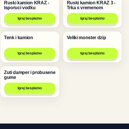
Ruski kamion KRAZ -
Ruski kamion KRAZ 3 -
Trke
Trke
Isporuci vodku
Trka s vremenom
Igraj besplatno
Igraj besplatno
Tenk i kamion
Veliki monster dzip
Pucanje
Trke
Igraj besplatno
Igraj besplatno
Zuti damper i probusene
Trke
gume
Igraj besplatno