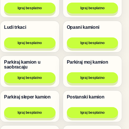
Igraj besplatno
Igraj besplatno
Ludi trkaci
Opasni kamioni
Trke
Trke
Igraj besplatno
Igraj besplatno
Parkiraj kamion u
Parkiraj moj kamion
Trke
Trke
saobracaju
Igraj besplatno
Igraj besplatno
Parkiraj sleper kamion
Postanski kamion
Trke
Trke
Igraj besplatno
Igraj besplatno