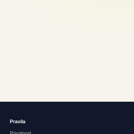
Pravila
Privatnost