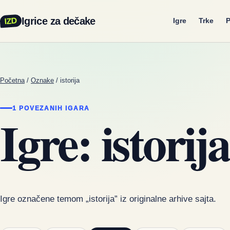
Igrice za dečake
IZD
Igre
Trke
P
Početna
/
Oznake
/
istorija
1 POVEZANIH IGARA
Igre: istorija
Igre označene temom „istorija” iz originalne arhive sajta.