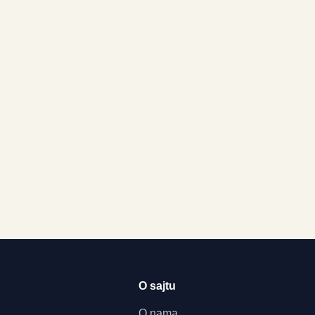
O sajtu
O nama