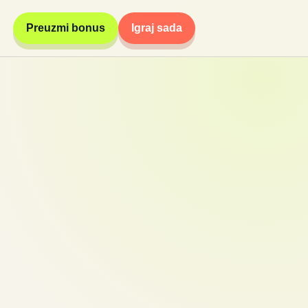
Preuzmi bonus
Igraj sada