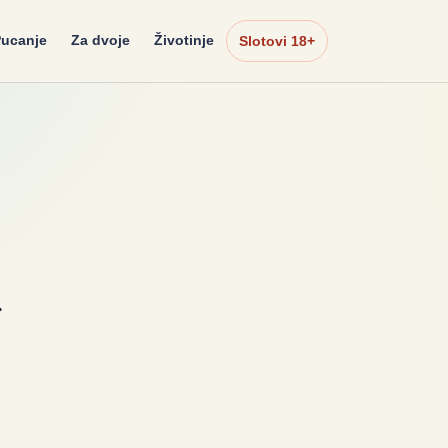
ucanje
Za dvoje
Životinje
Slotovi 18+