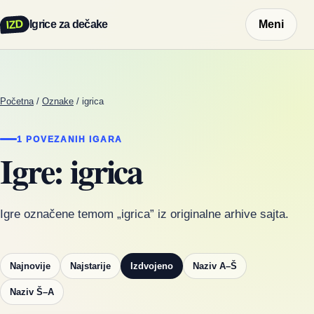
IZD
Igrice za dečake
Meni
Početna
/
Oznake
/
igrica
1 POVEZANIH IGARA
Igre: igrica
Igre označene temom „igrica” iz originalne arhive sajta.
Najnovije
Najstarije
Izdvojeno
Naziv A–Š
Naziv Š–A