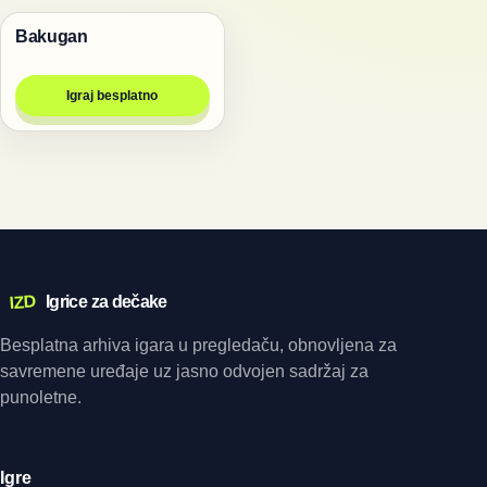
Bakugan
Bakugan igrice
Igraj besplatno
IZD
Igrice za dečake
Besplatna arhiva igara u pregledaču, obnovljena za
savremene uređaje uz jasno odvojen sadržaj za
punoletne.
Igre