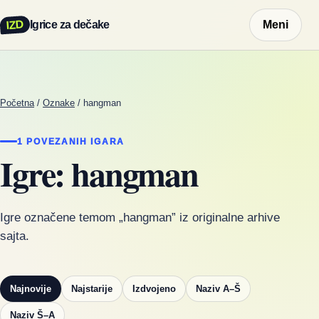
IZD
Igrice za dečake
Meni
Početna
/
Oznake
/
hangman
1 POVEZANIH IGARA
Igre: hangman
Igre označene temom „hangman” iz originalne arhive
sajta.
Najnovije
Najstarije
Izdvojeno
Naziv A–Š
Naziv Š–A