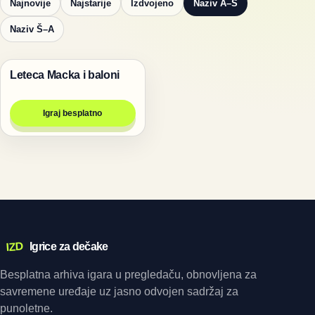
Najnovije
Najstarije
Izdvojeno
Naziv A–Š
Naziv Š–A
Leteca Macka i baloni
Životinje
Igraj besplatno
IZD
Igrice za dečake
Besplatna arhiva igara u pregledaču, obnovljena za
savremene uređaje uz jasno odvojen sadržaj za
punoletne.