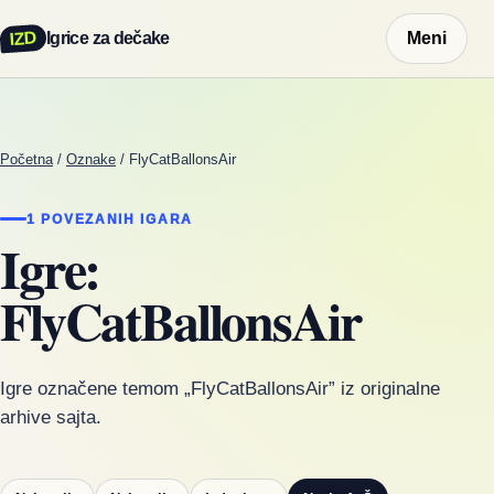
IZD
Igrice za dečake
Meni
Početna
/
Oznake
/
FlyCatBallonsAir
1 POVEZANIH IGARA
Igre:
FlyCatBallonsAir
Igre označene temom „FlyCatBallonsAir” iz originalne
arhive sajta.