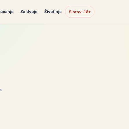
ucanje
Za dvoje
Životinje
Slotovi 18+
1