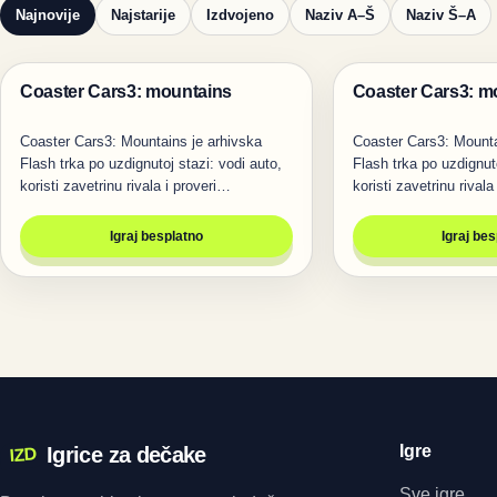
Najnovije
Najstarije
Izdvojeno
Naziv A–Š
Naziv Š–A
Coaster Cars3: mountains
Coaster Cars3: m
Igre
Igre
Coaster Cars3: Mountains je arhivska
Coaster Cars3: Mounta
Flash trka po uzdignutoj stazi: vodi auto,
Flash trka po uzdignuto
koristi zavetrinu rivala i proveri…
koristi zavetrinu rivala
Igraj besplatno
Igraj be
Igre
Igrice za dečake
IZD
Sve igre