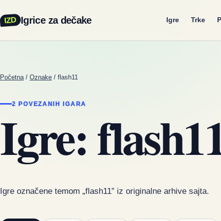
Igrice za dečake
IZD
Igre
Trke
P
Početna
/
Oznake
/
flash11
2 POVEZANIH IGARA
Igre: flash1
Igre označene temom „flash11” iz originalne arhive sajta.