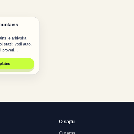
ountains
ins je arhivska
j stazi: vodi auto,
 i proveri…
splatno
O sajtu
O nama