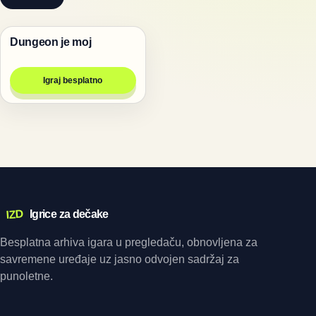
Dungeon je moj
Igre
Igraj besplatno
IZD
Igrice za dečake
Besplatna arhiva igara u pregledaču, obnovljena za
savremene uređaje uz jasno odvojen sadržaj za
punoletne.