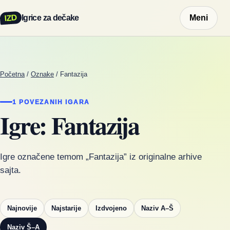
IZD
Igrice za dečake
Meni
Početna
/
Oznake
/
Fantazija
1 POVEZANIH IGARA
Igre: Fantazija
Igre označene temom „Fantazija” iz originalne arhive
sajta.
Najnovije
Najstarije
Izdvojeno
Naziv A–Š
Naziv Š–A