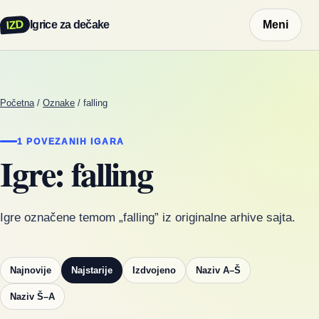
IZD
Igrice za dečake
Meni
Početna
/
Oznake
/
falling
1 POVEZANIH IGARA
Igre: falling
Igre označene temom „falling” iz originalne arhive sajta.
Najnovije
Najstarije
Izdvojeno
Naziv A–Š
Naziv Š–A