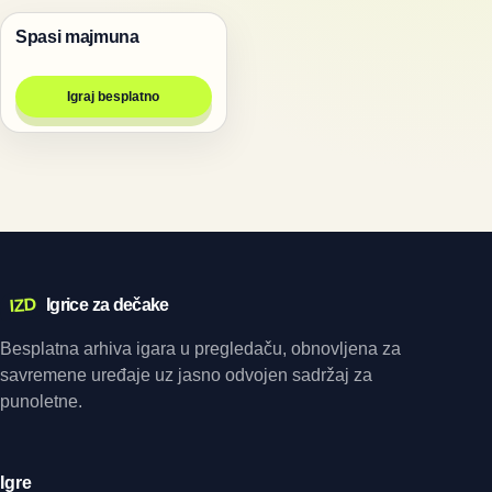
Spasi majmuna
Životinje
Igraj besplatno
IZD
Igrice za dečake
Besplatna arhiva igara u pregledaču, obnovljena za
savremene uređaje uz jasno odvojen sadržaj za
punoletne.
Igre