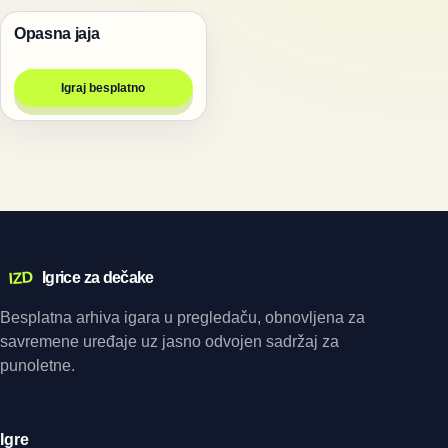
Opasna jaja
Igre za dvoje
Igraj besplatno
IZD
Igrice za dečake
Besplatna arhiva igara u pregledaču, obnovljena za
savremene uređaje uz jasno odvojen sadržaj za
punoletne.
Igre