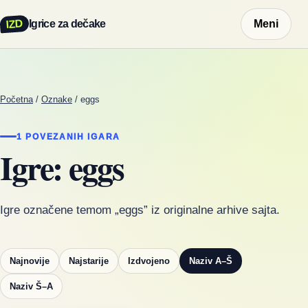
IZD
Igrice za dečake
Meni
Početna
/
Oznake
/
eggs
1 POVEZANIH IGARA
Igre: eggs
Igre označene temom „eggs” iz originalne arhive sajta.
Najnovije
Najstarije
Izdvojeno
Naziv A–Š
Naziv Š–A