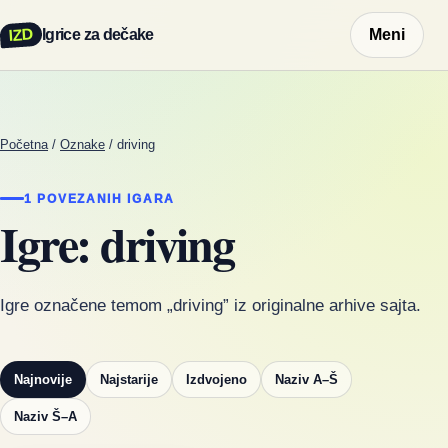
IZD
Igrice za dečake
Meni
Početna
/
Oznake
/
driving
1 POVEZANIH IGARA
Igre: driving
Igre označene temom „driving” iz originalne arhive sajta.
Najnovije
Najstarije
Izdvojeno
Naziv A–Š
Naziv Š–A