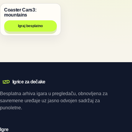
Coaster Cars3:
Igre
mountains
Igraj besplatno
IZD
Igrice za dečake
Besplatna arhiva igara u pregledaču, obnovljena za
savremene uređaje uz jasno odvojen sadržaj za
punoletne.
Igre