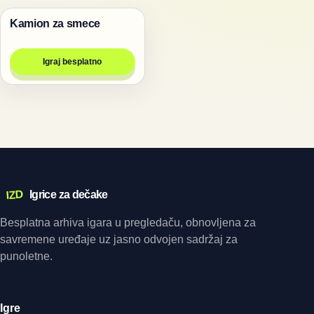
Kamion za smece
Trke
Igraj besplatno
IZD
Igrice za dečake
Besplatna arhiva igara u pregledaču, obnovljena za
savremene uređaje uz jasno odvojen sadržaj za
punoletne.
Igre