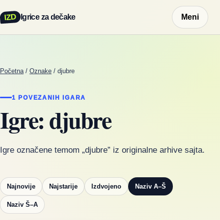
IZD
Igrice za dečake
Meni
Početna
/
Oznake
/
djubre
1 POVEZANIH IGARA
Igre: djubre
Igre označene temom „djubre” iz originalne arhive sajta.
Najnovije
Najstarije
Izdvojeno
Naziv A–Š
Naziv Š–A