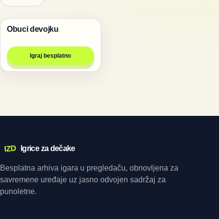
Obuci devojku
Igre
Igraj besplatno
IZD
Igrice za dečake
Besplatna arhiva igara u pregledaču, obnovljena za
savremene uređaje uz jasno odvojen sadržaj za
punoletne.