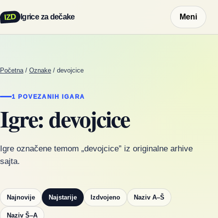
IZD
Igrice za dečake
Meni
Početna
/
Oznake
/
devojcice
1 POVEZANIH IGARA
Igre: devojcice
Igre označene temom „devojcice” iz originalne arhive
sajta.
Najnovije
Najstarije
Izdvojeno
Naziv A–Š
Naziv Š–A