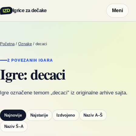
IZD
Igrice za dečake
Meni
Početna
/
Oznake
/
decaci
2 POVEZANIH IGARA
Igre: decaci
Igre označene temom „decaci” iz originalne arhive sajta.
Najnovije
Najstarije
Izdvojeno
Naziv A–Š
Naziv Š–A