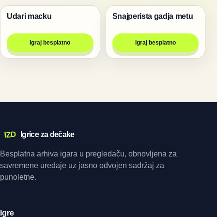
Udari macku
Snajperista gadja metu
Igre
Pucanje
Igraj besplatno
Igraj besplatno
IZD
Igrice za dečake
Besplatna arhiva igara u pregledaču, obnovljena za
savremene uređaje uz jasno odvojen sadržaj za
punoletne.
Igre