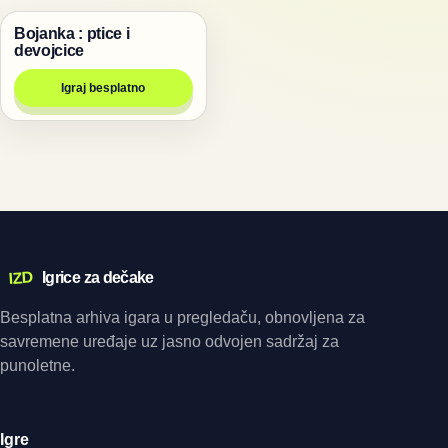
Bojanka : ptice i
Igre
devojcice
Igraj besplatno
IZD
Igrice za dečake
Besplatna arhiva igara u pregledaču, obnovljena za
savremene uređaje uz jasno odvojen sadržaj za
punoletne.
Igre