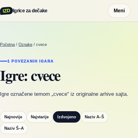
IZD
Igrice za dečake
Meni
Početna
/
Oznake
/
cvece
1 POVEZANIH IGARA
Igre: cvece
Igre označene temom „cvece” iz originalne arhive sajta.
Najnovije
Najstarije
Izdvojeno
Naziv A–Š
Naziv Š–A