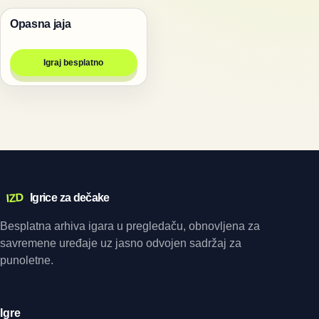
Opasna jaja
Igre za dvoje
Igraj besplatno
IZD
Igrice za dečake
Besplatna arhiva igara u pregledaču, obnovljena za
savremene uređaje uz jasno odvojen sadržaj za
punoletne.
Igre