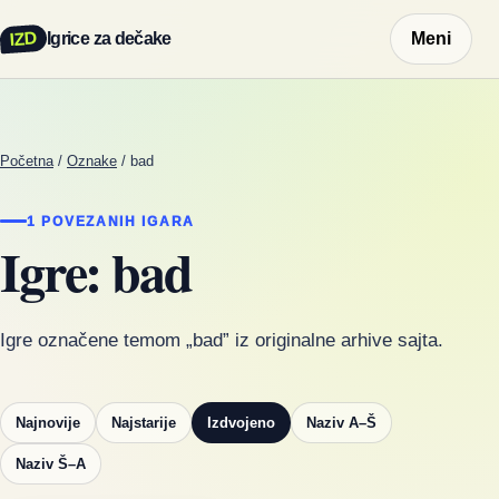
IZD
Igrice za dečake
Meni
Početna
/
Oznake
/
bad
1 POVEZANIH IGARA
Igre: bad
Igre označene temom „bad” iz originalne arhive sajta.
Najnovije
Najstarije
Izdvojeno
Naziv A–Š
Naziv Š–A