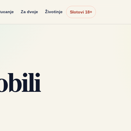
ucanje
Za dvoje
Životinje
Slotovi 18+
bili