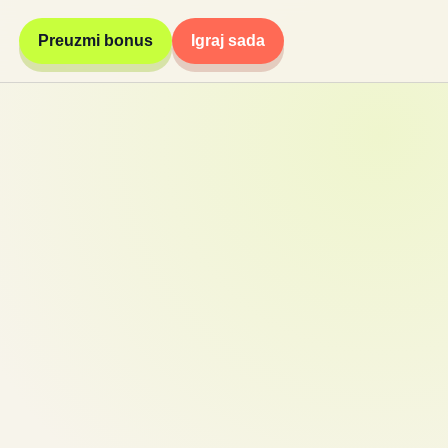
Preuzmi bonus
Igraj sada