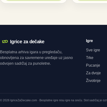
Igre
Igrice za dečake
IZD
Sve igre
Besplatna arhiva igara u pregledaču,
obnovljena za savremene uređaje uz jasno
Trke
odvojen sadržaj za punoletne.
Pucanje
Za dvoje
Životinje
© 2026 IgriceZaDecake.com · Besplatne igre nisu igre na sreću. Slot sadržaj je o