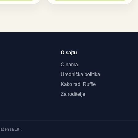
O sajtu
O nama
Urednička politika
Kako radi Ruffle
Za roditelje
značen sa 18+.