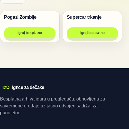
Pogazi Zombije
Supercar trkanje
Igre
Trke
Igraj besplatno
Igraj besplatno
IZD
Igrice za dečake
Besplatna arhiva igara u pregledaču, obnovljena za
savremene uređaje uz jasno odvojen sadržaj za
punoletne.