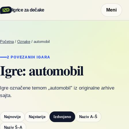
IZD
Igrice za dečake
Meni
Početna
/
Oznake
/
automobil
2 POVEZANIH IGARA
Igre: automobil
Igre označene temom „automobil” iz originalne arhive
sajta.
Najnovije
Najstarije
Izdvojeno
Naziv A–Š
Naziv Š–A